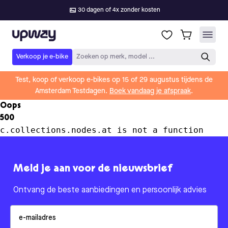
30 dagen of 4x zonder kosten
Upway
Verkoop je e-bike
Zoeken op merk, model ...
Test, koop of verkoop e-bikes op 15 of 29 augustus tijdens de
Amsterdam Testdagen.
Boek vandaag je afspraak
.
Oops
500
c.collections.nodes.at is not a function
Meld je aan voor de nieuwsbrief
Ontvang de beste aanbiedingen en persoonlijk advies
Email