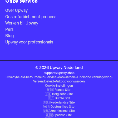
Onze service
Over Upway
Ons refurbishment process
Werken bij Upway
Pers
Blog
Upway voor professionals
©
2026
Upway
Nederland
support@upway.shop
Privacybeleid
-
Retourbeleid
-
Servicevoorwaarden
-
Juridische kennisgeving
-
Verzendbeleid
-
Verkoopvoorwaarden
Cookie-instellingen
🇫🇷
Franse Site
🇧🇪
Belgische Site
🇩🇪
Duitse Site
🇳🇱
Nederlandse Site
🇦🇹
Oostenrijkse Site
🇺🇸
Amerikaanse Site
🇪🇸
Spaanse Site