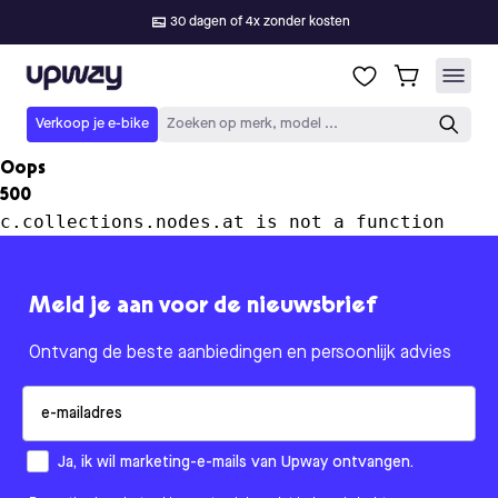
30 dagen of 4x zonder kosten
Upway
Verkoop je e-bike
Zoeken op merk, model ...
Oops
500
c.collections.nodes.at is not a function
Meld je aan voor de nieuwsbrief
Ontvang de beste aanbiedingen en persoonlijk advies
Email
How would you like to hear from us?
Ja, ik wil marketing-e-mails van Upway ontvangen.