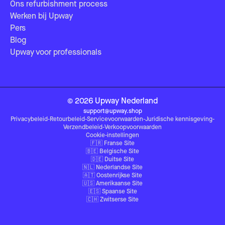
Ons refurbishment process
Werken bij Upway
Pers
Blog
Upway voor professionals
©
2026
Upway
Nederland
support@upway.shop
Privacybeleid
-
Retourbeleid
-
Servicevoorwaarden
-
Juridische kennisgeving
-
Verzendbeleid
-
Verkoopvoorwaarden
Cookie-instellingen
🇫🇷
Franse Site
🇧🇪
Belgische Site
🇩🇪
Duitse Site
🇳🇱
Nederlandse Site
🇦🇹
Oostenrijkse Site
🇺🇸
Amerikaanse Site
🇪🇸
Spaanse Site
🇨🇭
Zwitserse Site