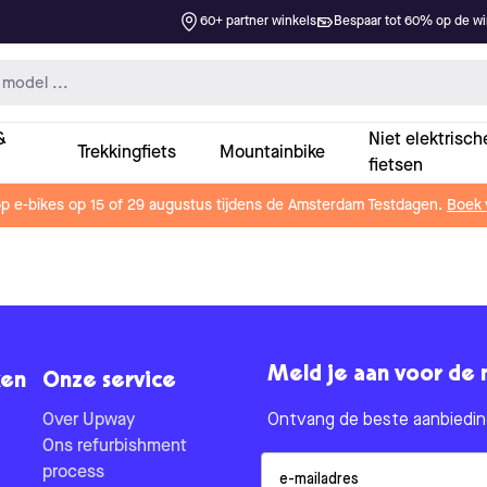
60+ partner winkels
Bespaar tot 60% op de win
&
Niet elektrisch
Trekkingfiets
Mountainbike
fietsen
op e-bikes op 15 of 29 augustus tijdens de Amsterdam Testdagen.
Boek 
Meld je aan voor de 
en
Onze service
Over Upway
Ontvang de beste aanbieding
Ons refurbishment
Email
process