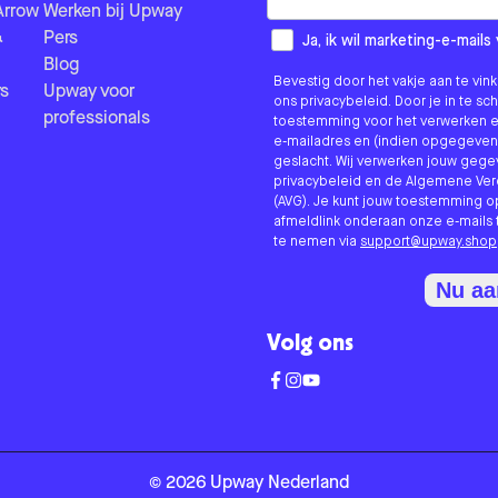
Arrow
Werken bij Upway
&
Pers
How would you like to hear fr
Ja, ik wil marketing-e-mai
Blog
Bevestig door het vakje aan te vi
s
Upway voor
ons privacybeleid. Door je in te sc
professionals
toestemming voor het verwerken e
e-mailadres en (indien opgegeven
geslacht. Wij verwerken jouw geg
privacybeleid en de Algemene V
(AVG). Je kunt jouw toestemming o
afmeldlink onderaan onze e-mails 
te nemen via
support@upway.shop
Nu a
Volg ons
©
2026
Upway
Nederland