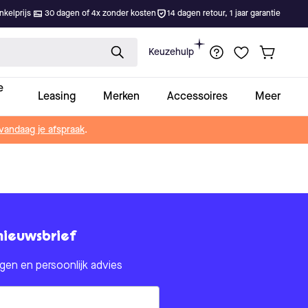
kelprijs
30 dagen of 4x zonder kosten
14 dagen retour, 1 jaar garantie
Keuzehulp
e
Leasing
Merken
Accessoires
Meer
vandaag je afspraak
.
nieuwsbrief
en en persoonlijk advies