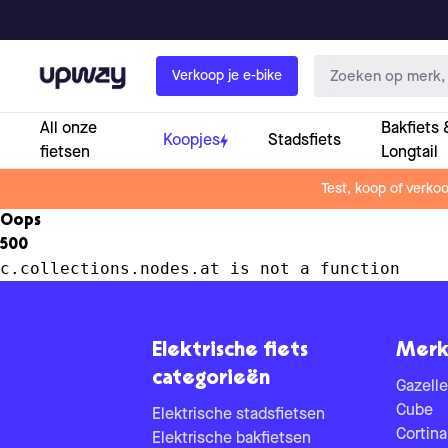
Upway
Verkoop je e-bike
All onze
Bakfiets 
Koopjes
Stadsfiets
fietsen
Longtail
Test, koop of verko
Oops
500
c.collections.nodes.at is not a function
Elektrische fiets
Merk
categorieën
Gazelle
Cube
Elektrische stadsfietsen
Cortina
Elektrische bakfietsen