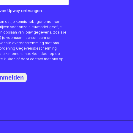
om us?
ls van Upway ontvangen.
nken dat je kennis hebt genomen van
hrijven voor onze nieuwsbrief geef je
n opslaan van jouw gegevens, zoals je
) je voornaam, achternaam en
evens in overeenstemming met ons
erordening Gegevensbescherming
p elk moment intrekken door op de
te klikken of door contact met ons op
anmelden