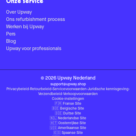
Onze service
Over Upway
Ons refurbishment process
Werken bij Upway
Pers
Blog
Upway voor professionals
©
2026
Upway
Nederland
support@upway.shop
Privacybeleid
-
Retourbeleid
-
Servicevoorwaarden
-
Juridische kennisgeving
-
Verzendbeleid
-
Verkoopvoorwaarden
Cookie-instellingen
🇫🇷
Franse Site
🇧🇪
Belgische Site
🇩🇪
Duitse Site
🇳🇱
Nederlandse Site
🇦🇹
Oostenrijkse Site
🇺🇸
Amerikaanse Site
🇪🇸
Spaanse Site