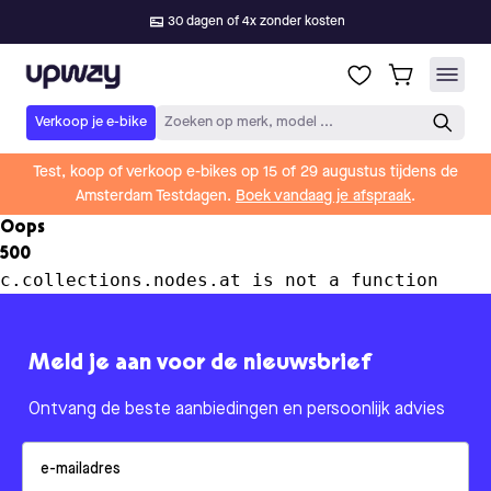
30 dagen of 4x zonder kosten
Upway
Verkoop je e-bike
Zoeken op merk, model ...
Test, koop of verkoop e-bikes op 15 of 29 augustus tijdens de
Amsterdam Testdagen.
Boek vandaag je afspraak
.
Oops
500
c.collections.nodes.at is not a function
Meld je aan voor de nieuwsbrief
Ontvang de beste aanbiedingen en persoonlijk advies
Email