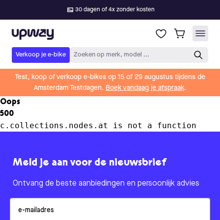
30 dagen of 4x zonder kosten
Upway
Verkoop je e-bike
Zoeken op merk, model ...
Test, koop of verkoop e-bikes op 15 of 29 augustus tijdens de
Amsterdam Testdagen.
Boek vandaag je afspraak
.
Oops
500
c.collections.nodes.at is not a function
Meld je aan voor de nieuwsbrief
Ontvang de beste aanbiedingen en persoonlijk advies
Email