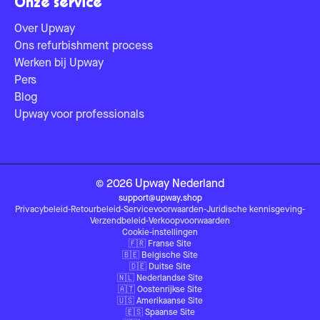
Onze service
Over Upway
Ons refurbishment process
Werken bij Upway
Pers
Blog
Upway voor professionals
©
2026
Upway
Nederland
support@upway.shop
Privacybeleid
-
Retourbeleid
-
Servicevoorwaarden
-
Juridische kennisgeving
-
Verzendbeleid
-
Verkoopvoorwaarden
Cookie-instellingen
🇫🇷
Franse Site
🇧🇪
Belgische Site
🇩🇪
Duitse Site
🇳🇱
Nederlandse Site
🇦🇹
Oostenrijkse Site
🇺🇸
Amerikaanse Site
🇪🇸
Spaanse Site