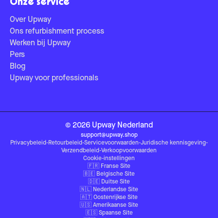
Onze service
Over Upway
Ons refurbishment process
Werken bij Upway
Pers
Blog
Upway voor professionals
©
2026
Upway
Nederland
support@upway.shop
Privacybeleid
-
Retourbeleid
-
Servicevoorwaarden
-
Juridische kennisgeving
-
Verzendbeleid
-
Verkoopvoorwaarden
Cookie-instellingen
🇫🇷
Franse Site
🇧🇪
Belgische Site
🇩🇪
Duitse Site
🇳🇱
Nederlandse Site
🇦🇹
Oostenrijkse Site
🇺🇸
Amerikaanse Site
🇪🇸
Spaanse Site