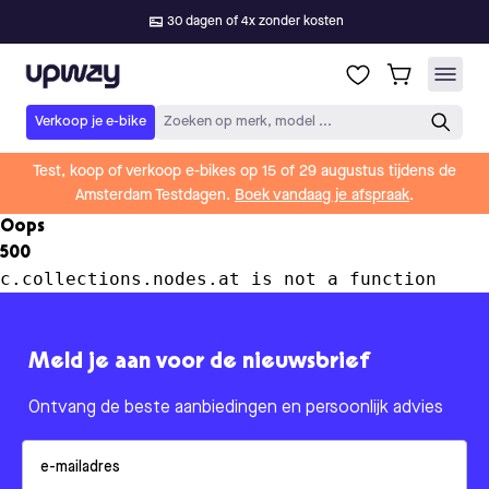
30 dagen of 4x zonder kosten
Upway
Verkoop je e-bike
Zoeken op merk, model ...
Test, koop of verkoop e-bikes op 15 of 29 augustus tijdens de
Amsterdam Testdagen.
Boek vandaag je afspraak
.
Oops
500
c.collections.nodes.at is not a function
Meld je aan voor de nieuwsbrief
Ontvang de beste aanbiedingen en persoonlijk advies
Email