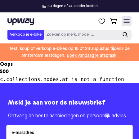
30 dagen of 4x zonder kosten
Upway
Verkoop je e-bike
Zoeken op merk, model ...
Test, koop of verkoop e-bikes op 15 of 29 augustus tijdens de
Amsterdam Testdagen.
Boek vandaag je afspraak
.
Oops
500
c.collections.nodes.at is not a function
Meld je aan voor de nieuwsbrief
Ontvang de beste aanbiedingen en persoonlijk advies
Email