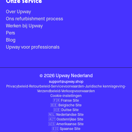
Onze service
Over Upway
Ons refurbishment process
Werken bij Upway
Pers
Blog
Upway voor professionals
©
2026
Upway
Nederland
support@upway.shop
Privacybeleid
-
Retourbeleid
-
Servicevoorwaarden
-
Juridische kennisgeving
-
Verzendbeleid
-
Verkoopvoorwaarden
Cookie-instellingen
🇫🇷
Franse Site
🇧🇪
Belgische Site
🇩🇪
Duitse Site
🇳🇱
Nederlandse Site
🇦🇹
Oostenrijkse Site
🇺🇸
Amerikaanse Site
🇪🇸
Spaanse Site