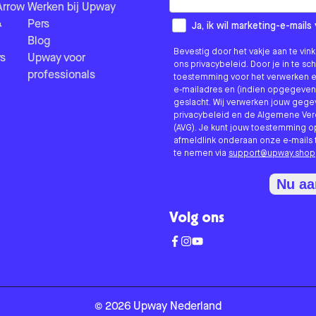
Arrow
Werken bij Upway
&
Pers
How would you like to hear fr
Ja, ik wil marketing-e-mai
Blog
Bevestig door het vakje aan te vi
s
Upway voor
ons privacybeleid. Door je in te sc
professionals
toestemming voor het verwerken e
e-mailadres en (indien opgegeven
geslacht. Wij verwerken jouw geg
privacybeleid en de Algemene V
(AVG). Je kunt jouw toestemming o
afmeldlink onderaan onze e-mails 
te nemen via
support@upway.shop
Nu a
Volg ons
©
2026
Upway
Nederland