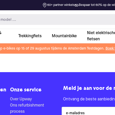
60+ partner winkels
Bespaar tot 60% op de win
&
Niet elektrisch
Trekkingfiets
Mountainbike
fietsen
op e-bikes op 15 of 29 augustus tijdens de Amsterdam Testdagen.
Boek 
Meld je aan voor de 
en
Onze service
Over Upway
Ontvang de beste aanbieding
Ons refurbishment
Email
process