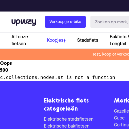
Upway
Verkoop je e-bike
All onze
Bakfiets 
Koopjes
Stadsfiets
fietsen
Longtail
Test, koop of verko
Oops
500
c.collections.nodes.at is not a function
Elektrische fiets
Merk
categorieën
Gazelle
Cube
Elektrische stadsfietsen
Cortina
Elektrische bakfietsen