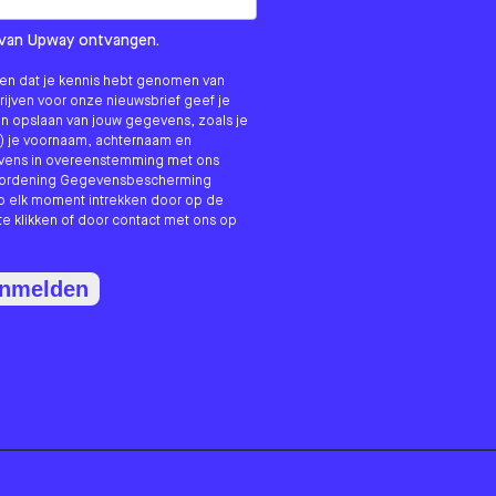
om us?
ls van Upway ontvangen.
nken dat je kennis hebt genomen van
hrijven voor onze nieuwsbrief geef je
n opslaan van jouw gegevens, zoals je
) je voornaam, achternaam en
evens in overeenstemming met ons
erordening Gegevensbescherming
p elk moment intrekken door op de
te klikken of door contact met ons op
anmelden