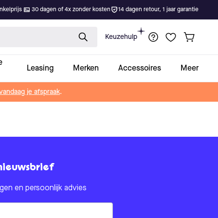
kelprijs
30 dagen of 4x zonder kosten
14 dagen retour, 1 jaar garantie
Keuzehulp
e
Leasing
Merken
Accessoires
Meer
vandaag je afspraak
.
nieuwsbrief
en en persoonlijk advies