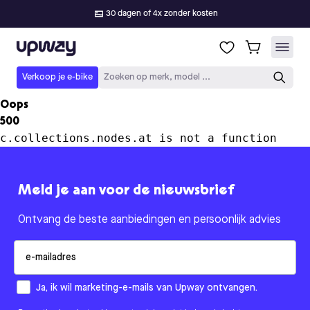
30 dagen of 4x zonder kosten
Upway
Verkoop je e-bike
Zoeken op merk, model ...
Oops
500
c.collections.nodes.at is not a function
Meld je aan voor de nieuwsbrief
Ontvang de beste aanbiedingen en persoonlijk advies
Email
How would you like to hear from us?
Ja, ik wil marketing-e-mails van Upway ontvangen.