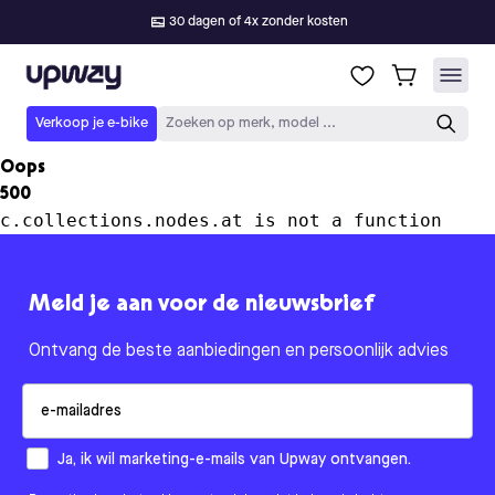
30 dagen of 4x zonder kosten
Upway
Verkoop je e-bike
Zoeken op merk, model ...
Oops
500
c.collections.nodes.at is not a function
Meld je aan voor de nieuwsbrief
Ontvang de beste aanbiedingen en persoonlijk advies
Email
How would you like to hear from us?
Ja, ik wil marketing-e-mails van Upway ontvangen.