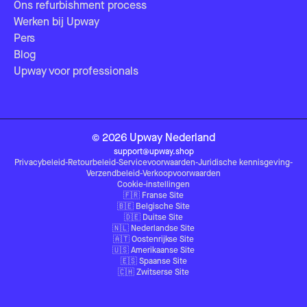
Ons refurbishment process
Werken bij Upway
Pers
Blog
Upway voor professionals
©
2026
Upway
Nederland
support@upway.shop
Privacybeleid
-
Retourbeleid
-
Servicevoorwaarden
-
Juridische kennisgeving
-
Verzendbeleid
-
Verkoopvoorwaarden
Cookie-instellingen
🇫🇷
Franse Site
🇧🇪
Belgische Site
🇩🇪
Duitse Site
🇳🇱
Nederlandse Site
🇦🇹
Oostenrijkse Site
🇺🇸
Amerikaanse Site
🇪🇸
Spaanse Site
🇨🇭
Zwitserse Site