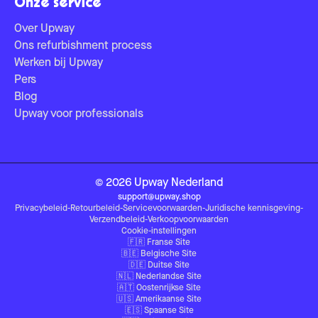
Onze service
Over Upway
Ons refurbishment process
Werken bij Upway
Pers
Blog
Upway voor professionals
©
2026
Upway
Nederland
support@upway.shop
Privacybeleid
-
Retourbeleid
-
Servicevoorwaarden
-
Juridische kennisgeving
-
Verzendbeleid
-
Verkoopvoorwaarden
Cookie-instellingen
🇫🇷
Franse Site
🇧🇪
Belgische Site
🇩🇪
Duitse Site
🇳🇱
Nederlandse Site
🇦🇹
Oostenrijkse Site
🇺🇸
Amerikaanse Site
🇪🇸
Spaanse Site