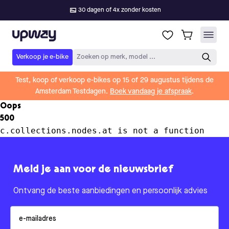
30 dagen of 4x zonder kosten
Upway
Verkoop je e-bike
Zoeken op merk, model ...
Test, koop of verkoop e-bikes op 15 of 29 augustus tijdens de
Amsterdam Testdagen.
Boek vandaag je afspraak
.
Oops
500
c.collections.nodes.at is not a function
Meld je aan voor de nieuwsbrief
Ontvang de beste aanbiedingen en persoonlijk advies
Email