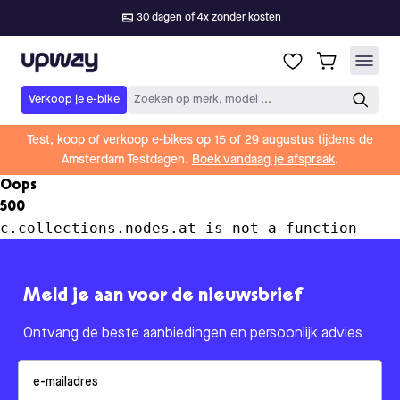
30 dagen of 4x zonder kosten
Upway
Verkoop je e-bike
Zoeken op merk, model ...
Test, koop of verkoop e-bikes op 15 of 29 augustus tijdens de
Amsterdam Testdagen.
Boek vandaag je afspraak
.
Oops
500
c.collections.nodes.at is not a function
Meld je aan voor de nieuwsbrief
Ontvang de beste aanbiedingen en persoonlijk advies
Email