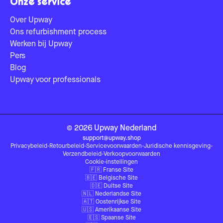
Onze service
Over Upway
Ons refurbishment process
Werken bij Upway
Pers
Blog
Upway voor professionals
©
2026
Upway
Nederland
support@upway.shop
Privacybeleid
-
Retourbeleid
-
Servicevoorwaarden
-
Juridische kennisgeving
-
Verzendbeleid
-
Verkoopvoorwaarden
Cookie-instellingen
🇫🇷
Franse Site
🇧🇪
Belgische Site
🇩🇪
Duitse Site
🇳🇱
Nederlandse Site
🇦🇹
Oostenrijkse Site
🇺🇸
Amerikaanse Site
🇪🇸
Spaanse Site