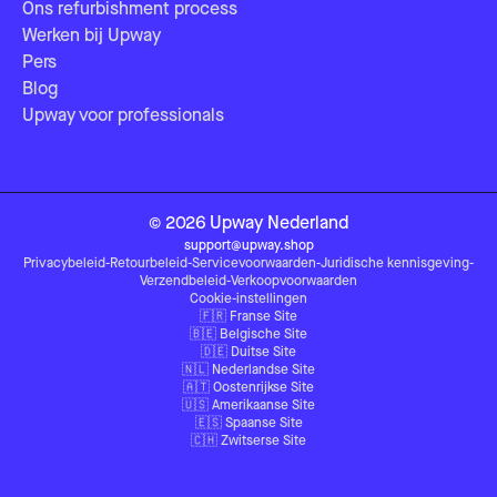
Ons refurbishment process
Werken bij Upway
Pers
Blog
Upway voor professionals
©
2026
Upway
Nederland
support@upway.shop
Privacybeleid
-
Retourbeleid
-
Servicevoorwaarden
-
Juridische kennisgeving
-
Verzendbeleid
-
Verkoopvoorwaarden
Cookie-instellingen
🇫🇷
Franse Site
🇧🇪
Belgische Site
🇩🇪
Duitse Site
🇳🇱
Nederlandse Site
🇦🇹
Oostenrijkse Site
🇺🇸
Amerikaanse Site
🇪🇸
Spaanse Site
🇨🇭
Zwitserse Site