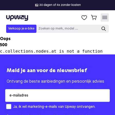
30 dagen of 4x zonder kosten
Upway
Verkoop je e-bike
Zoeken op merk, model ...
Oops
500
c.collections.nodes.at is not a function
Meld je aan voor de nieuwsbrief
Ontvang de beste aanbiedingen en persoonlijk advies
Email
How would you like to hear from us?
Ja, ik wil marketing-e-mails van Upway ontvangen.