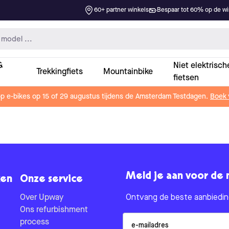
60+ partner winkels
Bespaar tot 60% op de win
&
Niet elektrisch
Trekkingfiets
Mountainbike
fietsen
op e-bikes op 15 of 29 augustus tijdens de Amsterdam Testdagen.
Boek 
Meld je aan voor de 
en
Onze service
Over Upway
Ontvang de beste aanbieding
Ons refurbishment
Email
process