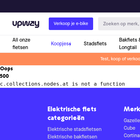
Upway
Verkoop je e-bike
All onze
Bakfiets 
Koopjes
Stadsfiets
fietsen
Longtail
Test, koop of verko
Oops
500
c.collections.nodes.at is not a function
Elektrische fiets
Merk
categorieën
Gazelle
Cube
Elektrische stadsfietsen
Cortina
Elektrische bakfietsen