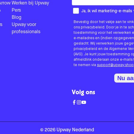
Arrow
Werken bij Upway
&
Pers
How would you like to hear fr
Ja, ik wil marketing-e-mai
Blog
Bevestig door het vakje aan te vi
s
Upway voor
ons privacybeleid. Door je in te sc
professionals
toestemming voor het verwerken e
e-mailadres en (indien opgegeven
geslacht. Wij verwerken jouw geg
privacybeleid en de Algemene V
(AVG). Je kunt jouw toestemming o
afmeldlink onderaan onze e-mails 
te nemen via
support@upway.shop
Nu a
Volg ons
©
2026
Upway
Nederland