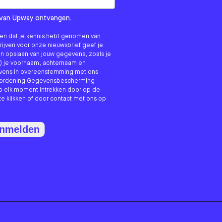
om us?
ls van Upway ontvangen.
nken dat je kennis hebt genomen van
hrijven voor onze nieuwsbrief geef je
n opslaan van jouw gegevens, zoals je
) je voornaam, achternaam en
evens in overeenstemming met ons
erordening Gegevensbescherming
p elk moment intrekken door op de
te klikken of door contact met ons op
anmelden