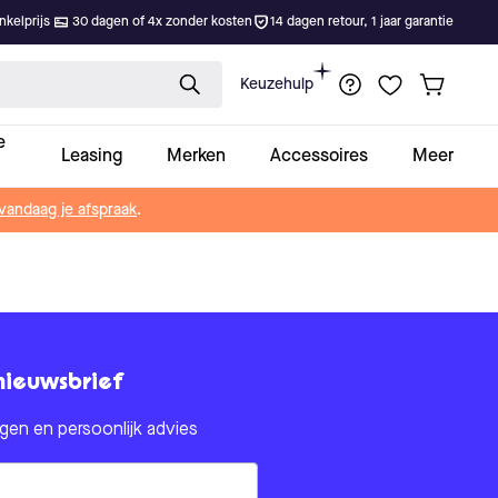
kelprijs
30 dagen of 4x zonder kosten
14 dagen retour, 1 jaar garantie
Keuzehulp
e
Leasing
Merken
Accessoires
Meer
vandaag je afspraak
.
nieuwsbrief
en en persoonlijk advies