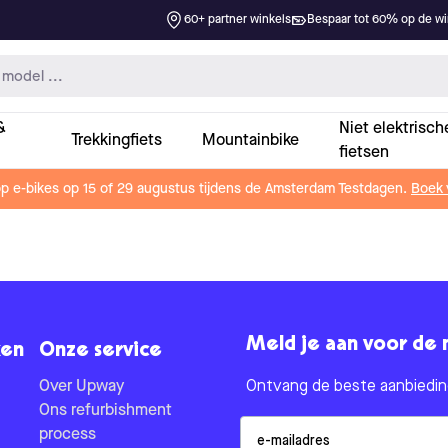
60+ partner winkels
Bespaar tot 60% op de win
&
Niet elektrisch
Trekkingfiets
Mountainbike
fietsen
op e-bikes op 15 of 29 augustus tijdens de Amsterdam Testdagen.
Boek 
Meld je aan voor de 
en
Onze service
Over Upway
Ontvang de beste aanbieding
Ons refurbishment
Email
process