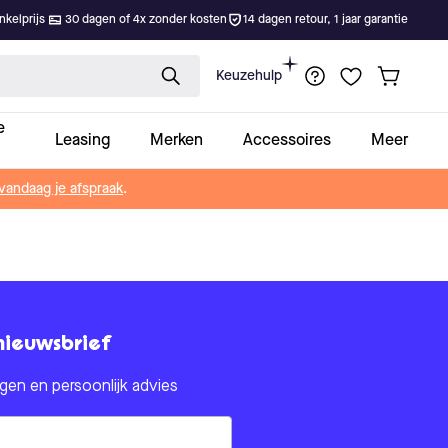
kelprijs
30 dagen of 4x zonder kosten
14 dagen retour, 1 jaar garantie
Keuzehulp
e
Leasing
Merken
Accessoires
Meer
vandaag je afspraak
.
nieuwsbrief
en en persoonlijk advies