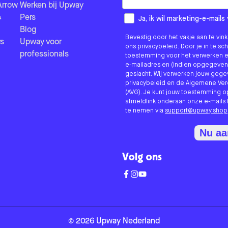
Arrow
Werken bij Upway
&
Pers
How would you like to hear fr
Ja, ik wil marketing-e-mai
Blog
Bevestig door het vakje aan te vi
s
Upway voor
ons privacybeleid. Door je in te sc
professionals
toestemming voor het verwerken e
e-mailadres en (indien opgegeven
geslacht. Wij verwerken jouw geg
privacybeleid en de Algemene V
(AVG). Je kunt jouw toestemming o
afmeldlink onderaan onze e-mails 
te nemen via
support@upway.shop
Nu a
Volg ons
©
2026
Upway
Nederland