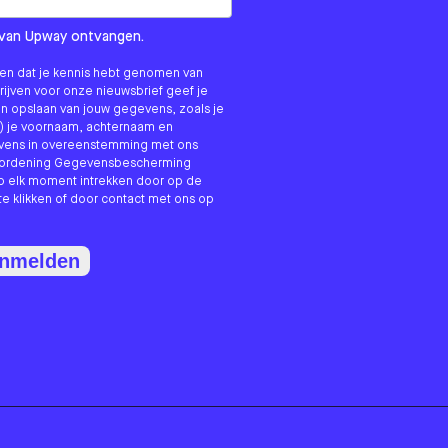
om us?
ls van Upway ontvangen.
nken dat je kennis hebt genomen van
hrijven voor onze nieuwsbrief geef je
n opslaan van jouw gegevens, zoals je
) je voornaam, achternaam en
evens in overeenstemming met ons
erordening Gegevensbescherming
p elk moment intrekken door op de
te klikken of door contact met ons op
anmelden