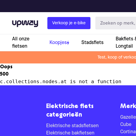
Upway
Verkoop je e-bike
All onze
Bakfiets 
Koopjes
Stadsfiets
fietsen
Longtail
Test, koop of verko
Oops
500
c.collections.nodes.at is not a function
Elektrische fiets
Merk
categorieën
Gazelle
Cube
Elektrische stadsfietsen
Cortina
Elektrische bakfietsen