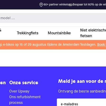
60+ partner winkels
Bespaar tot 60% op de win
&
Niet elektrisch
Trekkingfiets
Mountainbike
fietsen
op e-bikes op 15 of 29 augustus tijdens de Amsterdam Testdagen.
Boek 
Meld je aan voor de 
en
Onze service
Over Upway
Ontvang de beste aanbieding
Ons refurbishment
Email
process