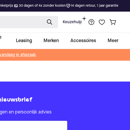
kelprijs
30 dagen of 4x zonder kosten
14 dagen retour, 1 jaar garantie
Keuzehulp
e
Leasing
Merken
Accessoires
Meer
vandaag je afspraak
.
nieuwsbrief
en en persoonlijk advies