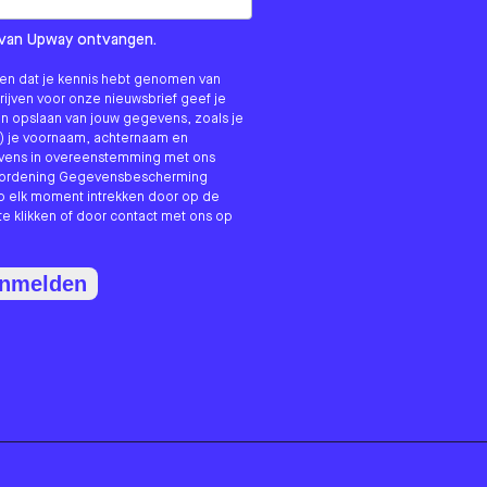
om us?
ls van Upway ontvangen.
nken dat je kennis hebt genomen van
hrijven voor onze nieuwsbrief geef je
n opslaan van jouw gegevens, zoals je
) je voornaam, achternaam en
evens in overeenstemming met ons
erordening Gegevensbescherming
p elk moment intrekken door op de
te klikken of door contact met ons op
anmelden