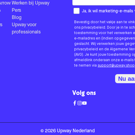
Arrow
Werken bij Upway
&
Pers
How would you like to hear fr
Ja, ik wil marketing-e-mai
Blog
Bevestig door het vakje aan te vi
s
Upway voor
ons privacybeleid. Door je in te sc
professionals
toestemming voor het verwerken e
e-mailadres en (indien opgegeven
geslacht. Wij verwerken jouw geg
privacybeleid en de Algemene V
(AVG). Je kunt jouw toestemming o
afmeldlink onderaan onze e-mails 
te nemen via
support@upway.shop
Nu a
Volg ons
©
2026
Upway
Nederland