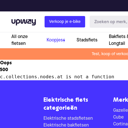
Upway
Verkoop je e-bike
All onze
Bakfiets 
Koopjes
Stadsfiets
fietsen
Longtail
Test, koop of verko
Oops
500
c.collections.nodes.at is not a function
Elektrische fiets
Merk
categorieën
Gazelle
Cube
Elektrische stadsfietsen
Cortina
Elektrische bakfietsen