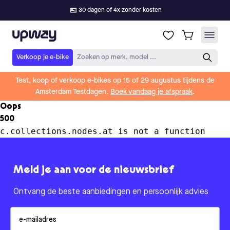
30 dagen of 4x zonder kosten
Upway
Verkoop je e-bike
Zoeken op merk, model ...
Test, koop of verkoop e-bikes op 15 of 29 augustus tijdens de
Amsterdam Testdagen.
Boek vandaag je afspraak
.
Oops
500
c.collections.nodes.at is not a function
Meld je aan voor de nieuwsbrief
Ontvang de beste aanbiedingen en persoonlijk advies
Email