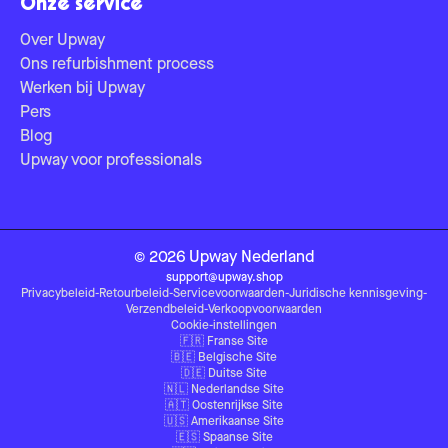
Onze service
Over Upway
Ons refurbishment process
Werken bij Upway
Pers
Blog
Upway voor professionals
©
2026
Upway
Nederland
support@upway.shop
Privacybeleid
-
Retourbeleid
-
Servicevoorwaarden
-
Juridische kennisgeving
-
Verzendbeleid
-
Verkoopvoorwaarden
Cookie-instellingen
🇫🇷
Franse Site
🇧🇪
Belgische Site
🇩🇪
Duitse Site
🇳🇱
Nederlandse Site
🇦🇹
Oostenrijkse Site
🇺🇸
Amerikaanse Site
🇪🇸
Spaanse Site