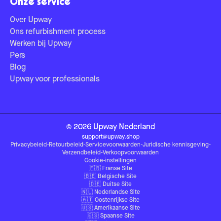
Onze service
Over Upway
Ons refurbishment process
Werken bij Upway
Pers
Blog
Upway voor professionals
©
2026
Upway
Nederland
support@upway.shop
Privacybeleid
-
Retourbeleid
-
Servicevoorwaarden
-
Juridische kennisgeving
-
Verzendbeleid
-
Verkoopvoorwaarden
Cookie-instellingen
🇫🇷
Franse Site
🇧🇪
Belgische Site
🇩🇪
Duitse Site
🇳🇱
Nederlandse Site
🇦🇹
Oostenrijkse Site
🇺🇸
Amerikaanse Site
🇪🇸
Spaanse Site