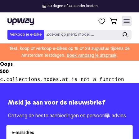
30 dagen of 4x zonder kosten
Upway
Verkoop je e-bike
Zoeken op merk, model ...
Test, koop of verkoop e-bikes op 15 of 29 augustus tijdens de
Amsterdam Testdagen.
Boek vandaag je afspraak
.
Oops
500
c.collections.nodes.at is not a function
Meld je aan voor de nieuwsbrief
Ontvang de beste aanbiedingen en persoonlijk advies
Email