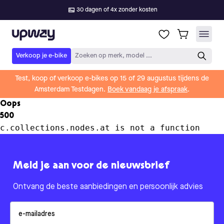
30 dagen of 4x zonder kosten
Upway
Verkoop je e-bike
Zoeken op merk, model ...
Test, koop of verkoop e-bikes op 15 of 29 augustus tijdens de
Amsterdam Testdagen.
Boek vandaag je afspraak
.
Oops
500
c.collections.nodes.at is not a function
Meld je aan voor de nieuwsbrief
Ontvang de beste aanbiedingen en persoonlijk advies
Email