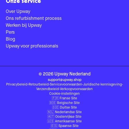
Onze service
Over Upway
Ons refurbishment process
Werken bij Upway
Pers
Blog
Upway voor professionals
©
2026
Upway
Nederland
support@upway.shop
Privacybeleid
-
Retourbeleid
-
Servicevoorwaarden
-
Juridische kennisgeving
-
Verzendbeleid
-
Verkoopvoorwaarden
Cookie-instellingen
🇫🇷
Franse Site
🇧🇪
Belgische Site
🇩🇪
Duitse Site
🇳🇱
Nederlandse Site
🇦🇹
Oostenrijkse Site
🇺🇸
Amerikaanse Site
🇪🇸
Spaanse Site