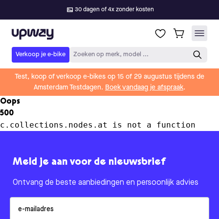
30 dagen of 4x zonder kosten
Upway
Verkoop je e-bike
Zoeken op merk, model ...
Test, koop of verkoop e-bikes op 15 of 29 augustus tijdens de
Amsterdam Testdagen.
Boek vandaag je afspraak
.
Oops
500
c.collections.nodes.at is not a function
Meld je aan voor de nieuwsbrief
Ontvang de beste aanbiedingen en persoonlijk advies
Email