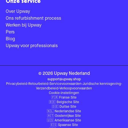
Onze service
Over Upway
Ons refurbishment process
Werken bij Upway
Pers
Blog
Upway voor professionals
©
2026
Upway
Nederland
support@upway.shop
Privacybeleid
-
Retourbeleid
-
Servicevoorwaarden
-
Juridische kennisgeving
-
Verzendbeleid
-
Verkoopvoorwaarden
Cookie-instellingen
🇫🇷
Franse Site
🇧🇪
Belgische Site
🇩🇪
Duitse Site
🇳🇱
Nederlandse Site
🇦🇹
Oostenrijkse Site
🇺🇸
Amerikaanse Site
🇪🇸
Spaanse Site