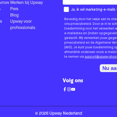
Arrow
Werken bij Upway
&
Pers
How would you like to hear fr
Ja, ik wil marketing-e-mai
Blog
Bevestig door het vakje aan te vi
s
Upway voor
ons privacybeleid. Door je in te sc
professionals
toestemming voor het verwerken e
e-mailadres en (indien opgegeven
geslacht. Wij verwerken jouw geg
privacybeleid en de Algemene V
(AVG). Je kunt jouw toestemming o
afmeldlink onderaan onze e-mails 
te nemen via
support@upway.shop
Nu a
Volg ons
©
2026
Upway
Nederland