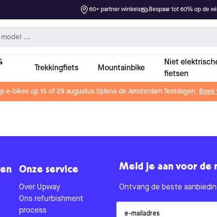
60+ partner winkels
Bespaar tot 60% op de win
&
Niet elektrisch
Trekkingfiets
Mountainbike
fietsen
op e-bikes op 15 of 29 augustus tijdens de Amsterdam Testdagen.
Boek 
Meld je aan voor de 
en
Onze service
Over Upway
Ontvang de beste aanbieding
Ons refurbishment
Email
process