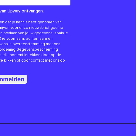
om us?
ls van Upway ontvangen.
nken dat je kennis hebt genomen van
hrijven voor onze nieuwsbrief geef je
n opslaan van jouw gegevens, zoals je
) je voornaam, achternaam en
evens in overeenstemming met ons
erordening Gegevensbescherming
p elk moment intrekken door op de
te klikken of door contact met ons op
anmelden