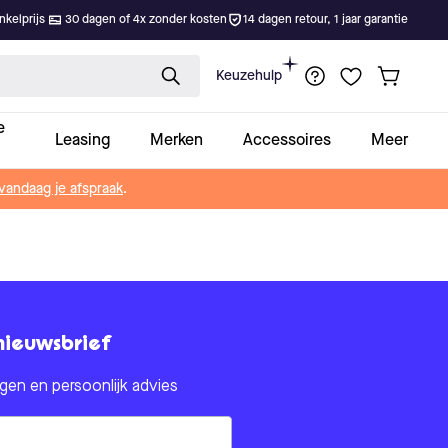
kelprijs
30 dagen of 4x zonder kosten
14 dagen retour, 1 jaar garantie
Keuzehulp
e
Leasing
Merken
Accessoires
Meer
vandaag je afspraak
.
nieuwsbrief
en en persoonlijk advies