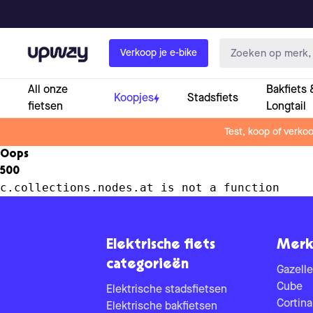
Upway
Verkoop je e-bike
All onze
Bakfiets 
Koopjes
Stadsfiets
fietsen
Longtail
Test, koop of verko
Oops
500
c.collections.nodes.at is not a function
Elektrische fiets
Merk
categorieën
Gazelle
Cube
Elektrische stadsfietsen
Cortina
Elektrische bakfietsen