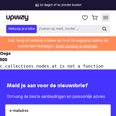
30 dagen of 4x zonder kosten
Upway
Verkoop je e-bike
Zoeken op merk, model ...
Test, koop of verkoop e-bikes op 15 of 29 augustus tijdens de
Amsterdam Testdagen.
Boek vandaag je afspraak
.
Oops
500
c.collections.nodes.at is not a function
Meld je aan voor de nieuwsbrief
Ontvang de beste aanbiedingen en persoonlijk advies
Email