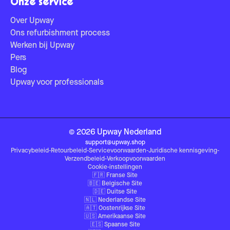
Onze service
Over Upway
Ons refurbishment process
Werken bij Upway
Pers
Blog
Upway voor professionals
©
2026
Upway
Nederland
support@upway.shop
Privacybeleid
-
Retourbeleid
-
Servicevoorwaarden
-
Juridische kennisgeving
-
Verzendbeleid
-
Verkoopvoorwaarden
Cookie-instellingen
🇫🇷
Franse Site
🇧🇪
Belgische Site
🇩🇪
Duitse Site
🇳🇱
Nederlandse Site
🇦🇹
Oostenrijkse Site
🇺🇸
Amerikaanse Site
🇪🇸
Spaanse Site