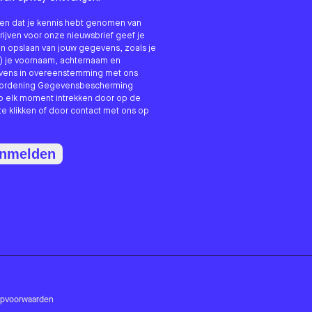
nken dat je kennis hebt genomen van
hrijven voor onze nieuwsbrief geef je
n opslaan van jouw gegevens, zoals je
) je voornaam, achternaam en
evens in overeenstemming met ons
erordening Gegevensbescherming
p elk moment intrekken door op de
te klikken of door contact met ons op
anmelden
opvoorwaarden