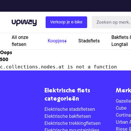
Upway
Verkoop je e-bike
All onze
Bakfiets 
Koopjes
Stadsfiets
fietsen
Longtail
Oops
500
c.collections.nodes.at is not a function
Elektrische fiets
Merk
categorieën
Gazelle
Cube
Elektrische stadsfietsen
Cortina
Elektrische bakfietsen
Urban 
Elektrische trekkingfietsen
Riese 
Elektrische mountainbikes