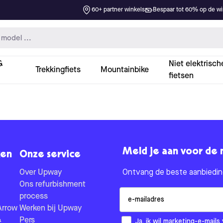
60+ partner winkels
Bespaar tot 60% op de win
&
Niet elektrisch
Trekkingfiets
Mountainbike
fietsen
Meld je aan voor de 
en
Onze service
Over Upway
Ontvang de beste aanbieding
Ons refurbishment
Email
process
Arrow
Werken bij Upway
&
Pers
How would you like to hear fr
Ja, ik wil marketing-e-mai