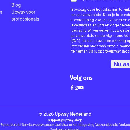
Blog
Bevestig door het vakje aan te vi
s
Upway voor
ons privacybeleid. Door je in te sc
professionals
toestemming voor het verwerken e
e-mailadres en (indien opgegeven
geslacht. Wij verwerken jouw geg
privacybeleid en de Algemene V
(AVG). Je kunt jouw toestemming o
afmeldlink onderaan onze e-mails 
te nemen via
support@upway.shop
Nu a
Volg ons
©
2026
Upway
Nederland
support@upway.shop
-
Retourbeleid
-
Servicevoorwaarden
-
Juridische kennisgeving
-
Verzendbeleid
-
Verko
Cookie-instellingen