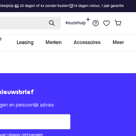
kelprijs
30 dagen of 4x zonder kosten
14 dagen retour, 1 jaar garantie
Keuzehulp
e
Leasing
Merken
Accessoires
Meer
nieuwsbrief
en en persoonlijk advies
om us?
ls van Upway ontvangen.