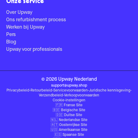
Onze service
Over Upway
Ons refurbishment process
Werken bij Upway
Pers
Blog
Upway voor professionals
©
2026
Upway
Nederland
support@upway.shop
Privacybeleid
-
Retourbeleid
-
Servicevoorwaarden
-
Juridische kennisgeving
-
Verzendbeleid
-
Verkoopvoorwaarden
Cookie-instellingen
🇫🇷
Franse Site
🇧🇪
Belgische Site
🇩🇪
Duitse Site
🇳🇱
Nederlandse Site
🇦🇹
Oostenrijkse Site
🇺🇸
Amerikaanse Site
🇪🇸
Spaanse Site