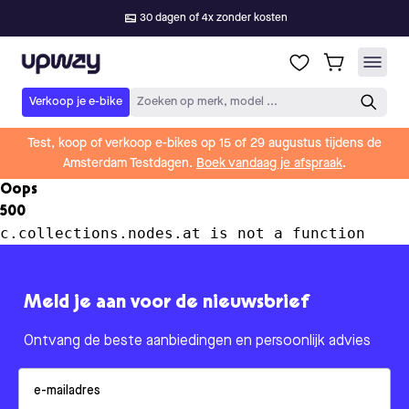
30 dagen of 4x zonder kosten
Upway
Verkoop je e-bike
Zoeken op merk, model ...
Test, koop of verkoop e-bikes op 15 of 29 augustus tijdens de
Amsterdam Testdagen.
Boek vandaag je afspraak
.
Oops
500
c.collections.nodes.at is not a function
Meld je aan voor de nieuwsbrief
Ontvang de beste aanbiedingen en persoonlijk advies
Email