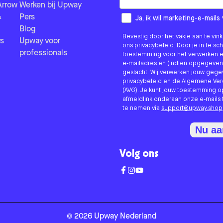
Arrow
Werken bij Upway
&
Pers
How would you like to hear fr
Ja, ik wil marketing-e-mai
Blog
Bevestig door het vakje aan te vi
s
Upway voor
ons privacybeleid. Door je in te sc
professionals
toestemming voor het verwerken e
e-mailadres en (indien opgegeven
geslacht. Wij verwerken jouw geg
privacybeleid en de Algemene V
(AVG). Je kunt jouw toestemming o
afmeldlink onderaan onze e-mails 
te nemen via
support@upway.shop
Nu a
Volg ons
©
2026
Upway
Nederland