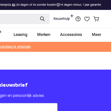
kelprijs
30 dagen of 4x zonder kosten
14 dagen retour, 1 jaar garantie
Keuzehulp
e
Leasing
Merken
Accessoires
Meer
vandaag je afspraak
.
nieuwsbrief
en en persoonlijk advies