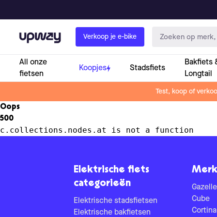
Upway
Verkoop je e-bike
All onze
Bakfiets 
Koopjes
Stadsfiets
fietsen
Longtail
Test, koop of verko
Oops
500
c.collections.nodes.at is not a function
Elektrische fiets
Merk
categorieën
Gazelle
Cube
Elektrische stadsfietsen
Cortina
Elektrische bakfietsen