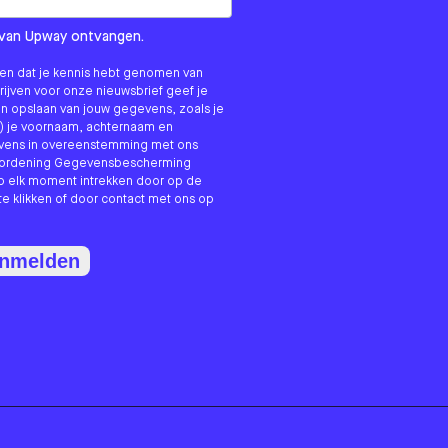
om us?
ls van Upway ontvangen.
nken dat je kennis hebt genomen van
hrijven voor onze nieuwsbrief geef je
n opslaan van jouw gegevens, zoals je
) je voornaam, achternaam en
evens in overeenstemming met ons
erordening Gegevensbescherming
p elk moment intrekken door op de
te klikken of door contact met ons op
anmelden