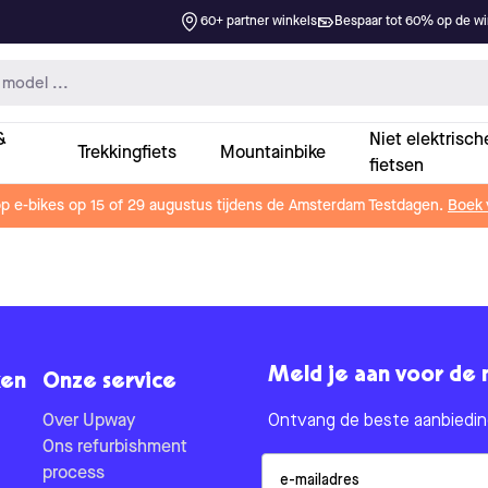
60+ partner winkels
Bespaar tot 60% op de win
&
Niet elektrisch
Trekkingfiets
Mountainbike
fietsen
op e-bikes op 15 of 29 augustus tijdens de Amsterdam Testdagen.
Boek 
Meld je aan voor de 
en
Onze service
Over Upway
Ontvang de beste aanbieding
Ons refurbishment
Email
process