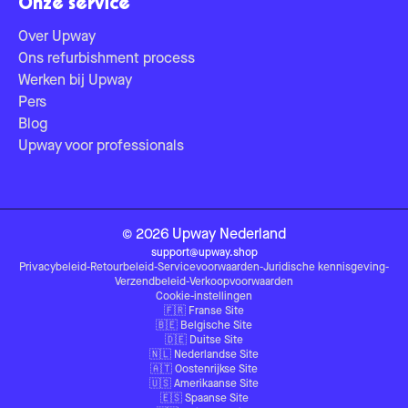
Onze service
Over Upway
Ons refurbishment process
Werken bij Upway
Pers
Blog
Upway voor professionals
©
2026
Upway
Nederland
support@upway.shop
Privacybeleid
-
Retourbeleid
-
Servicevoorwaarden
-
Juridische kennisgeving
-
Verzendbeleid
-
Verkoopvoorwaarden
Cookie-instellingen
🇫🇷
Franse Site
🇧🇪
Belgische Site
🇩🇪
Duitse Site
🇳🇱
Nederlandse Site
🇦🇹
Oostenrijkse Site
🇺🇸
Amerikaanse Site
🇪🇸
Spaanse Site