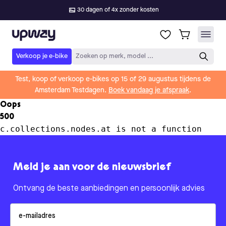
30 dagen of 4x zonder kosten
Upway
Verkoop je e-bike
Zoeken op merk, model ...
Test, koop of verkoop e-bikes op 15 of 29 augustus tijdens de
Amsterdam Testdagen.
Boek vandaag je afspraak
.
Oops
500
c.collections.nodes.at is not a function
Meld je aan voor de nieuwsbrief
Ontvang de beste aanbiedingen en persoonlijk advies
Email