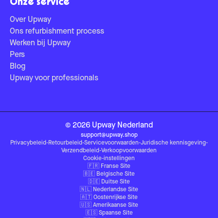
Onze service
Over Upway
Ons refurbishment process
Werken bij Upway
Pers
Blog
Upway voor professionals
©
2026
Upway
Nederland
support@upway.shop
Privacybeleid
-
Retourbeleid
-
Servicevoorwaarden
-
Juridische kennisgeving
-
Verzendbeleid
-
Verkoopvoorwaarden
Cookie-instellingen
🇫🇷
Franse Site
🇧🇪
Belgische Site
🇩🇪
Duitse Site
🇳🇱
Nederlandse Site
🇦🇹
Oostenrijkse Site
🇺🇸
Amerikaanse Site
🇪🇸
Spaanse Site