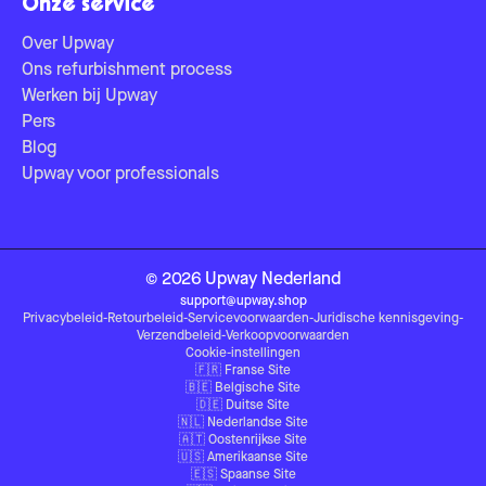
Onze service
Over Upway
Ons refurbishment process
Werken bij Upway
Pers
Blog
Upway voor professionals
©
2026
Upway
Nederland
support@upway.shop
Privacybeleid
-
Retourbeleid
-
Servicevoorwaarden
-
Juridische kennisgeving
-
Verzendbeleid
-
Verkoopvoorwaarden
Cookie-instellingen
🇫🇷
Franse Site
🇧🇪
Belgische Site
🇩🇪
Duitse Site
🇳🇱
Nederlandse Site
🇦🇹
Oostenrijkse Site
🇺🇸
Amerikaanse Site
🇪🇸
Spaanse Site