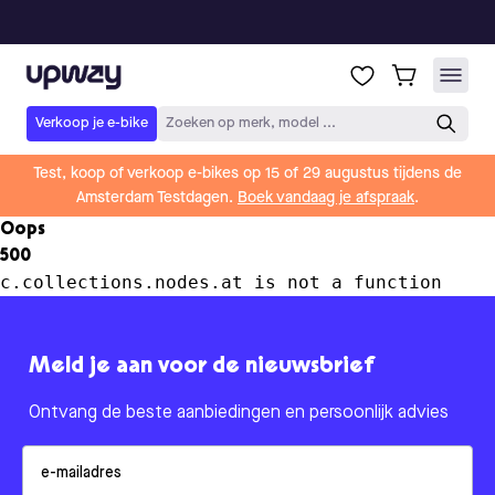
Upway
Verkoop je e-bike
Zoeken op merk, model ...
Test, koop of verkoop e-bikes op 15 of 29 augustus tijdens de
Amsterdam Testdagen.
Boek vandaag je afspraak
.
Oops
500
c.collections.nodes.at is not a function
Meld je aan voor de nieuwsbrief
Ontvang de beste aanbiedingen en persoonlijk advies
Email