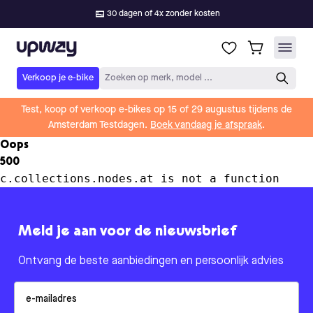
30 dagen of 4x zonder kosten
Upway
Verkoop je e-bike
Zoeken op merk, model ...
Test, koop of verkoop e-bikes op 15 of 29 augustus tijdens de
Amsterdam Testdagen.
Boek vandaag je afspraak
.
Oops
500
c.collections.nodes.at is not a function
Meld je aan voor de nieuwsbrief
Ontvang de beste aanbiedingen en persoonlijk advies
Email