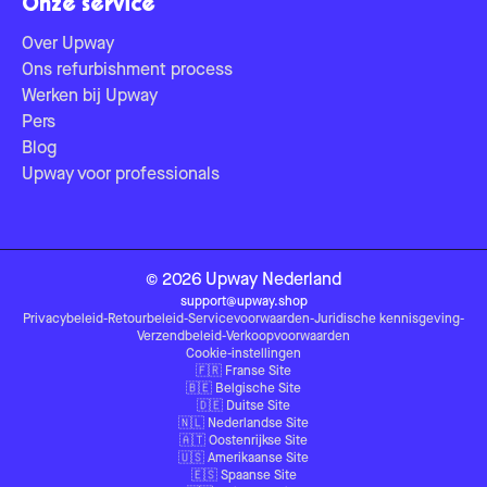
Onze service
Over Upway
Ons refurbishment process
Werken bij Upway
Pers
Blog
Upway voor professionals
©
2026
Upway
Nederland
support@upway.shop
Privacybeleid
-
Retourbeleid
-
Servicevoorwaarden
-
Juridische kennisgeving
-
Verzendbeleid
-
Verkoopvoorwaarden
Cookie-instellingen
🇫🇷
Franse Site
🇧🇪
Belgische Site
🇩🇪
Duitse Site
🇳🇱
Nederlandse Site
🇦🇹
Oostenrijkse Site
🇺🇸
Amerikaanse Site
🇪🇸
Spaanse Site