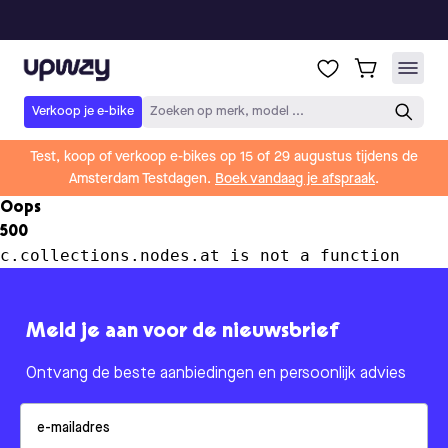
Upway
Verkoop je e-bike
Zoeken op merk, model ...
Test, koop of verkoop e-bikes op 15 of 29 augustus tijdens de
Amsterdam Testdagen.
Boek vandaag je afspraak
.
Oops
500
c.collections.nodes.at is not a function
Meld je aan voor de nieuwsbrief
Ontvang de beste aanbiedingen en persoonlijk advies
Email