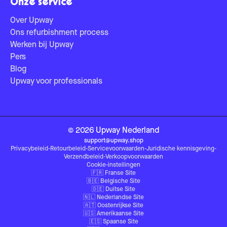
Onze service
Over Upway
Ons refurbishment process
Werken bij Upway
Pers
Blog
Upway voor professionals
©
2026
Upway
Nederland
support@upway.shop
Privacybeleid
-
Retourbeleid
-
Servicevoorwaarden
-
Juridische kennisgeving
-
Verzendbeleid
-
Verkoopvoorwaarden
Cookie-instellingen
🇫🇷
Franse Site
🇧🇪
Belgische Site
🇩🇪
Duitse Site
🇳🇱
Nederlandse Site
🇦🇹
Oostenrijkse Site
🇺🇸
Amerikaanse Site
🇪🇸
Spaanse Site