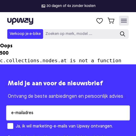
30 dagen of 4x zonder kosten
Upway
Verkoop je e-bike
Zoeken op merk, model ...
Oops
500
c.collections.nodes.at is not a function
Meld je aan voor de nieuwsbrief
Ontvang de beste aanbiedingen en persoonlijk advies
Email
How would you like to hear from us?
Ja, ik wil marketing-e-mails van Upway ontvangen.