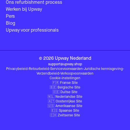
Ons refurbishment process
Werken bij Upway
Pers
Blog
Upway voor professionals
©
2026
Upway
Nederland
support@upway.shop
Privacybeleid
-
Retourbeleid
-
Servicevoorwaarden
-
Juridische kennisgeving
-
Verzendbeleid
-
Verkoopvoorwaarden
Cookie-instellingen
🇫🇷
Franse Site
🇧🇪
Belgische Site
🇩🇪
Duitse Site
🇳🇱
Nederlandse Site
🇦🇹
Oostenrijkse Site
🇺🇸
Amerikaanse Site
🇪🇸
Spaanse Site
🇨🇭
Zwitserse Site