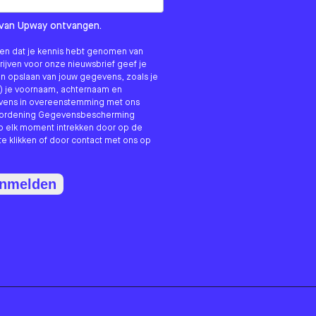
om us?
ls van Upway ontvangen.
nken dat je kennis hebt genomen van
hrijven voor onze nieuwsbrief geef je
n opslaan van jouw gegevens, zoals je
) je voornaam, achternaam en
evens in overeenstemming met ons
erordening Gegevensbescherming
p elk moment intrekken door op de
te klikken of door contact met ons op
anmelden