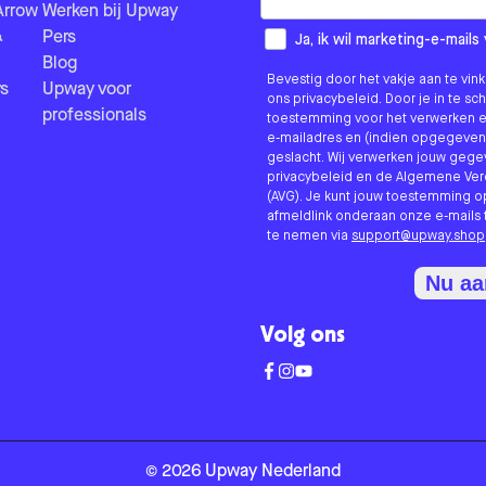
Arrow
Werken bij Upway
&
Pers
How would you like to hear fr
Ja, ik wil marketing-e-mai
Blog
Bevestig door het vakje aan te vi
s
Upway voor
ons privacybeleid. Door je in te sc
professionals
toestemming voor het verwerken e
e-mailadres en (indien opgegeven
geslacht. Wij verwerken jouw geg
privacybeleid en de Algemene V
(AVG). Je kunt jouw toestemming o
afmeldlink onderaan onze e-mails 
te nemen via
support@upway.shop
Nu a
Volg ons
©
2026
Upway
Nederland