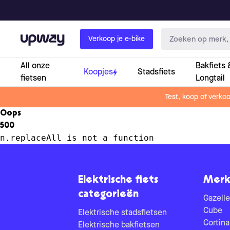
Upway
Verkoop je e-bike
All onze
Bakfiets 
Koopjes
Stadsfiets
fietsen
Longtail
Test, koop of verko
Oops
500
n.replaceAll is not a function
Elektrische fiets
Merk
categorieën
Gazelle
Cube
Elektrische stadsfietsen
Cortina
Elektrische bakfietsen