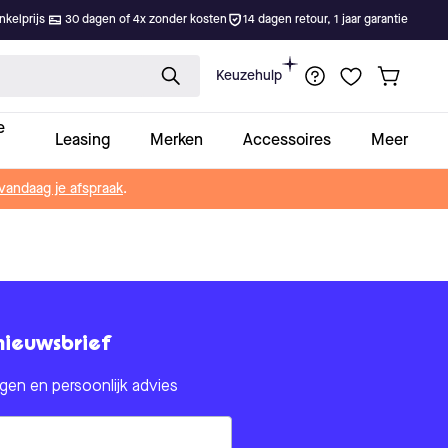
kelprijs
30 dagen of 4x zonder kosten
14 dagen retour, 1 jaar garantie
Keuzehulp
e
Leasing
Merken
Accessoires
Meer
vandaag je afspraak
.
nieuwsbrief
en en persoonlijk advies