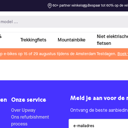
60+ partner winkels
Bespaar tot 60% op de win
&
Niet elektrisch
Trekkingfiets
Mountainbike
fietsen
op e-bikes op 15 of 29 augustus tijdens de Amsterdam Testdagen.
Boek 
Meld je aan voor de 
en
Onze service
Over Upway
Ontvang de beste aanbieding
Ons refurbishment
Email
process