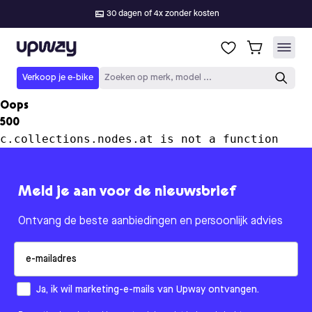
30 dagen of 4x zonder kosten
Upway
Verkoop je e-bike
Zoeken op merk, model ...
Oops
500
c.collections.nodes.at is not a function
Meld je aan voor de nieuwsbrief
Ontvang de beste aanbiedingen en persoonlijk advies
Email
How would you like to hear from us?
Ja, ik wil marketing-e-mails van Upway ontvangen.