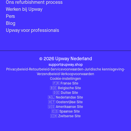
Ons refurbishment process
Werken bij Upway
Pers
Blog
Upway voor professionals
©
2026
Upway
Nederland
support@upway.shop
Privacybeleid
-
Retourbeleid
-
Servicevoorwaarden
-
Juridische kennisgeving
-
Verzendbeleid
-
Verkoopvoorwaarden
Cookie-instellingen
🇫🇷
Franse Site
🇧🇪
Belgische Site
🇩🇪
Duitse Site
🇳🇱
Nederlandse Site
🇦🇹
Oostenrijkse Site
🇺🇸
Amerikaanse Site
🇪🇸
Spaanse Site
🇨🇭
Zwitserse Site