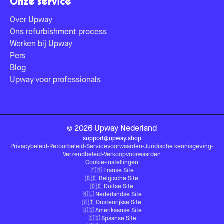
Onze service
Over Upway
Ons refurbishment process
Werken bij Upway
Pers
Blog
Upway voor professionals
©
2026
Upway
Nederland
support@upway.shop
Privacybeleid
-
Retourbeleid
-
Servicevoorwaarden
-
Juridische kennisgeving
-
Verzendbeleid
-
Verkoopvoorwaarden
Cookie-instellingen
🇫🇷
Franse Site
🇧🇪
Belgische Site
🇩🇪
Duitse Site
🇳🇱
Nederlandse Site
🇦🇹
Oostenrijkse Site
🇺🇸
Amerikaanse Site
🇪🇸
Spaanse Site