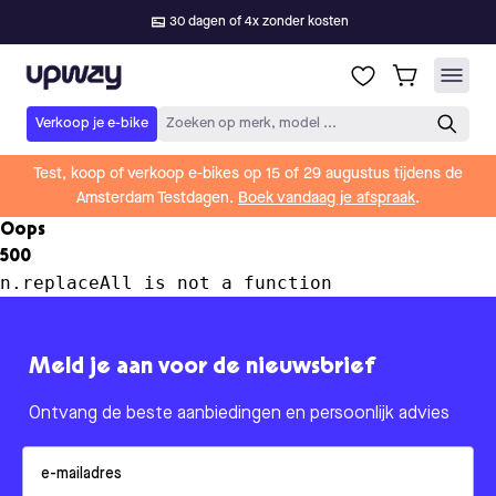
30 dagen of 4x zonder kosten
Upway
Verkoop je e-bike
Zoeken op merk, model ...
Test, koop of verkoop e-bikes op 15 of 29 augustus tijdens de
Amsterdam Testdagen.
Boek vandaag je afspraak
.
Oops
500
n.replaceAll is not a function
Meld je aan voor de nieuwsbrief
Ontvang de beste aanbiedingen en persoonlijk advies
Email