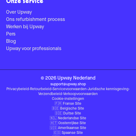
Onze service
Over Upway
Ons refurbishment process
Werken bij Upway
Pers
Blog
Upway voor professionals
©
2026
Upway
Nederland
support@upway.shop
Privacybeleid
-
Retourbeleid
-
Servicevoorwaarden
-
Juridische kennisgeving
-
Verzendbeleid
-
Verkoopvoorwaarden
Cookie-instellingen
🇫🇷
Franse Site
🇧🇪
Belgische Site
🇩🇪
Duitse Site
🇳🇱
Nederlandse Site
🇦🇹
Oostenrijkse Site
🇺🇸
Amerikaanse Site
🇪🇸
Spaanse Site