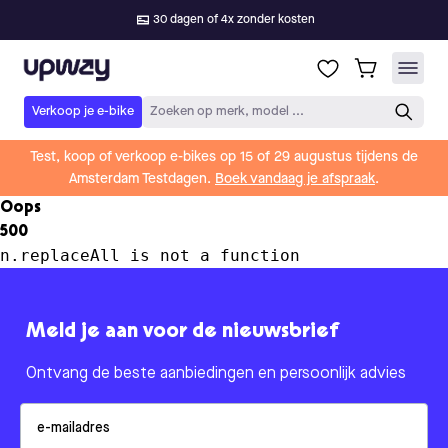
30 dagen of 4x zonder kosten
Upway
Verkoop je e-bike
Zoeken op merk, model ...
Test, koop of verkoop e-bikes op 15 of 29 augustus tijdens de
Amsterdam Testdagen.
Boek vandaag je afspraak
.
Oops
500
n.replaceAll is not a function
Meld je aan voor de nieuwsbrief
Ontvang de beste aanbiedingen en persoonlijk advies
Email