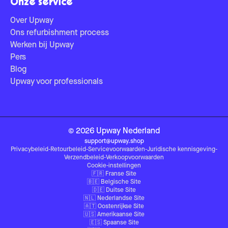
Onze service
Over Upway
Ons refurbishment process
Werken bij Upway
Pers
Blog
Upway voor professionals
©
2026
Upway
Nederland
support@upway.shop
Privacybeleid
-
Retourbeleid
-
Servicevoorwaarden
-
Juridische kennisgeving
-
Verzendbeleid
-
Verkoopvoorwaarden
Cookie-instellingen
🇫🇷
Franse Site
🇧🇪
Belgische Site
🇩🇪
Duitse Site
🇳🇱
Nederlandse Site
🇦🇹
Oostenrijkse Site
🇺🇸
Amerikaanse Site
🇪🇸
Spaanse Site