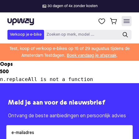
30 dagen of 4x zonder kosten
Upway
Verkoop je e-bike
Zoeken op merk, model ...
Test, koop of verkoop e-bikes op 15 of 29 augustus tijdens de
Amsterdam Testdagen.
Boek vandaag je afspraak
.
Oops
500
n.replaceAll is not a function
Meld je aan voor de nieuwsbrief
Ontvang de beste aanbiedingen en persoonlijk advies
Email