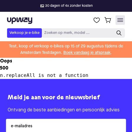
30 dagen of 4x zonder kosten
Upway
Verkoop je e-bike
Zoeken op merk, model ...
Test, koop of verkoop e-bikes op 15 of 29 augustus tijdens de
Amsterdam Testdagen.
Boek vandaag je afspraak
.
Oops
500
n.replaceAll is not a function
Meld je aan voor de nieuwsbrief
Ontvang de beste aanbiedingen en persoonlijk advies
Email