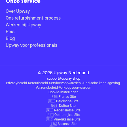
Onze service
Over Upway
Ons refurbishment process
Werken bij Upway
Pers
Blog
Upway voor professionals
©
2026
Upway
Nederland
support@upway.shop
Privacybeleid
-
Retourbeleid
-
Servicevoorwaarden
-
Juridische kennisgeving
-
Verzendbeleid
-
Verkoopvoorwaarden
Cookie-instellingen
🇫🇷
Franse Site
🇧🇪
Belgische Site
🇩🇪
Duitse Site
🇳🇱
Nederlandse Site
🇦🇹
Oostenrijkse Site
🇺🇸
Amerikaanse Site
🇪🇸
Spaanse Site