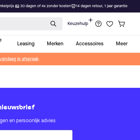
kelprijs
30 dagen of 4x zonder kosten
14 dagen retour, 1 jaar garantie
Keuzehulp
e
Leasing
Merken
Accessoires
Meer
vandaag je afspraak
.
nieuwsbrief
en en persoonlijk advies