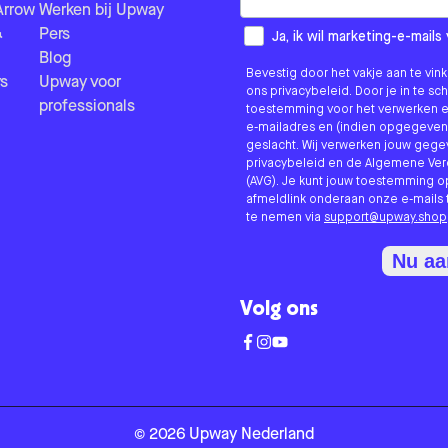
Arrow
Werken bij Upway
&
Pers
How would you like to hear fr
Ja, ik wil marketing-e-mai
Blog
Bevestig door het vakje aan te vi
s
Upway voor
ons privacybeleid. Door je in te sc
professionals
toestemming voor het verwerken e
e-mailadres en (indien opgegeven
geslacht. Wij verwerken jouw geg
privacybeleid en de Algemene V
(AVG). Je kunt jouw toestemming o
afmeldlink onderaan onze e-mails 
te nemen via
support@upway.shop
Nu a
Volg ons
©
2026
Upway
Nederland