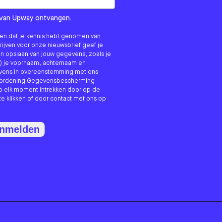
om us?
ls van Upway ontvangen.
nken dat je kennis hebt genomen van
hrijven voor onze nieuwsbrief geef je
n opslaan van jouw gegevens, zoals je
) je voornaam, achternaam en
evens in overeenstemming met ons
erordening Gegevensbescherming
p elk moment intrekken door op de
te klikken of door contact met ons op
anmelden