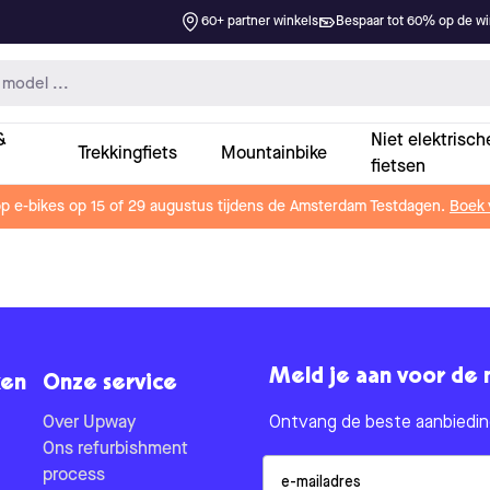
60+ partner winkels
Bespaar tot 60% op de win
&
Niet elektrisch
Trekkingfiets
Mountainbike
fietsen
op e-bikes op 15 of 29 augustus tijdens de Amsterdam Testdagen.
Boek 
Meld je aan voor de 
en
Onze service
Over Upway
Ontvang de beste aanbieding
Ons refurbishment
Email
process