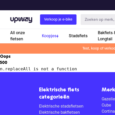
Upway
Verkoop je e-bike
All onze
Bakfiets 
Koopjes
Stadsfiets
fietsen
Longtail
Test, koop of verko
Oops
500
n.replaceAll is not a function
Elektrische fiets
Merk
categorieën
Gazelle
Cube
Elektrische stadsfietsen
Cortina
Elektrische bakfietsen