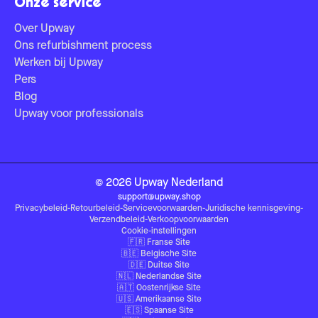
Onze service
Over Upway
Ons refurbishment process
Werken bij Upway
Pers
Blog
Upway voor professionals
©
2026
Upway
Nederland
support@upway.shop
Privacybeleid
-
Retourbeleid
-
Servicevoorwaarden
-
Juridische kennisgeving
-
Verzendbeleid
-
Verkoopvoorwaarden
Cookie-instellingen
🇫🇷
Franse Site
🇧🇪
Belgische Site
🇩🇪
Duitse Site
🇳🇱
Nederlandse Site
🇦🇹
Oostenrijkse Site
🇺🇸
Amerikaanse Site
🇪🇸
Spaanse Site