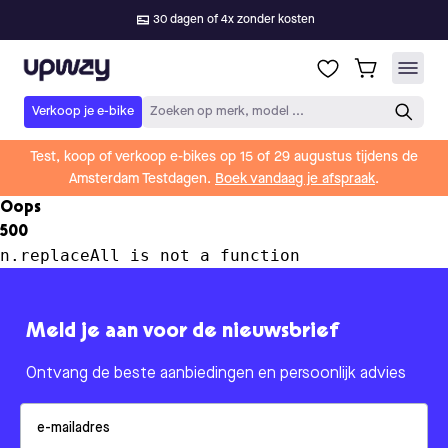
30 dagen of 4x zonder kosten
Upway
Verkoop je e-bike
Zoeken op merk, model ...
Test, koop of verkoop e-bikes op 15 of 29 augustus tijdens de
Amsterdam Testdagen.
Boek vandaag je afspraak
.
Oops
500
n.replaceAll is not a function
Meld je aan voor de nieuwsbrief
Ontvang de beste aanbiedingen en persoonlijk advies
Email