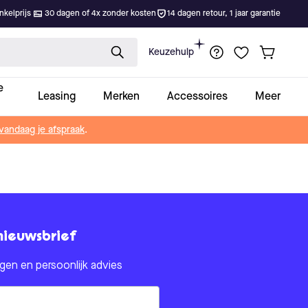
kelprijs
30 dagen of 4x zonder kosten
14 dagen retour, 1 jaar garantie
Keuzehulp
e
Leasing
Merken
Accessoires
Meer
vandaag je afspraak
.
nieuwsbrief
en en persoonlijk advies