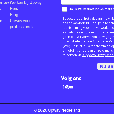
Arrow
Werken bij Upway
&
Pers
How would you like to hear fr
Ja, ik wil marketing-e-mai
Blog
Bevestig door het vakje aan te vi
s
Upway voor
ons privacybeleid. Door je in te sc
professionals
toestemming voor het verwerken e
e-mailadres en (indien opgegeven
geslacht. Wij verwerken jouw geg
privacybeleid en de Algemene V
(AVG). Je kunt jouw toestemming o
afmeldlink onderaan onze e-mails 
te nemen via
support@upway.shop
Nu a
Volg ons
©
2026
Upway
Nederland