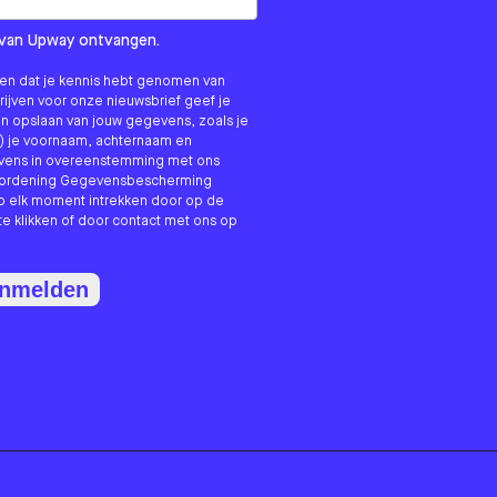
om us?
ls van Upway ontvangen.
nken dat je kennis hebt genomen van
hrijven voor onze nieuwsbrief geef je
n opslaan van jouw gegevens, zoals je
) je voornaam, achternaam en
evens in overeenstemming met ons
erordening Gegevensbescherming
p elk moment intrekken door op de
te klikken of door contact met ons op
anmelden