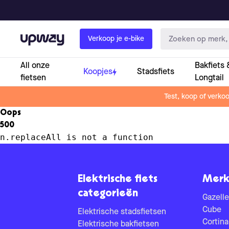
Upway
Verkoop je e-bike
All onze
Bakfiets 
Koopjes
Stadsfiets
fietsen
Longtail
Test, koop of verko
Oops
500
n.replaceAll is not a function
Elektrische fiets
Merk
categorieën
Gazelle
Cube
Elektrische stadsfietsen
Cortina
Elektrische bakfietsen