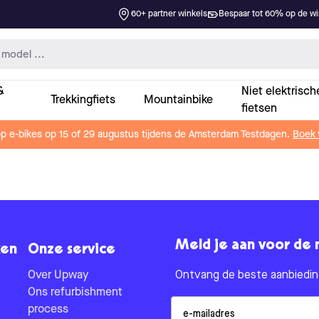
60+ partner winkels
Bespaar tot 60% op de win
&
Niet elektrisch
Trekkingfiets
Mountainbike
fietsen
op e-bikes op 15 of 29 augustus tijdens de Amsterdam Testdagen.
Boek 
Meld je aan voor de 
en
Onze service
Over Upway
Ontvang de beste aanbieding
Ons refurbishment
Email
process