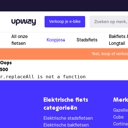
Upway
Verkoop je e-bike
All onze
Bakfiets 
Koopjes
Stadsfiets
fietsen
Longtail
Test, koop of verko
Oops
500
r.replaceAll is not a function
Elektrische fiets
Merk
categorieën
Gazelle
Cube
Elektrische stadsfietsen
Cortina
Elektrische bakfietsen