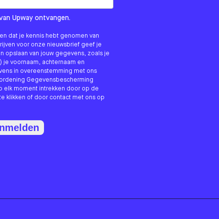
om us?
ls van Upway ontvangen.
nken dat je kennis hebt genomen van
hrijven voor onze nieuwsbrief geef je
n opslaan van jouw gegevens, zoals je
) je voornaam, achternaam en
evens in overeenstemming met ons
erordening Gegevensbescherming
p elk moment intrekken door op de
te klikken of door contact met ons op
anmelden