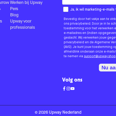
Arrow
Werken bij Upway
&
Pers
How would you like to hear fr
Ja, ik wil marketing-e-mai
Blog
Bevestig door het vakje aan te vi
s
Upway voor
ons privacybeleid. Door je in te sc
professionals
toestemming voor het verwerken e
e-mailadres en (indien opgegeven
geslacht. Wij verwerken jouw geg
privacybeleid en de Algemene V
(AVG). Je kunt jouw toestemming o
afmeldlink onderaan onze e-mails 
te nemen via
support@upway.shop
Nu a
Volg ons
©
2026
Upway
Nederland