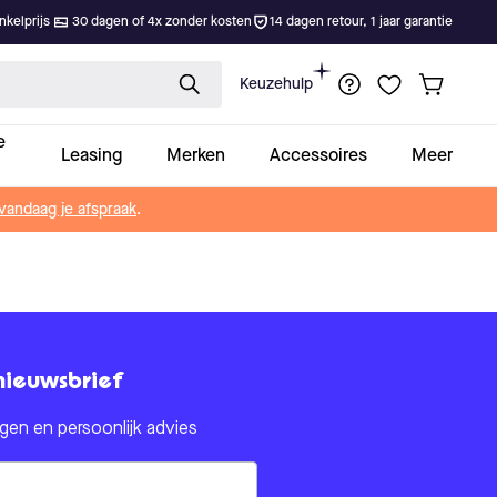
kelprijs
30 dagen of 4x zonder kosten
14 dagen retour, 1 jaar garantie
Keuzehulp
e
Leasing
Merken
Accessoires
Meer
vandaag je afspraak
.
nieuwsbrief
en en persoonlijk advies