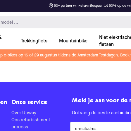
60+ partner winkels
Bespaar tot 60% op de win
&
Niet elektrisch
Trekkingfiets
Mountainbike
fietsen
op e-bikes op 15 of 29 augustus tijdens de Amsterdam Testdagen.
Boek 
Meld je aan voor de 
en
Onze service
Over Upway
Ontvang de beste aanbieding
Ons refurbishment
Email
process