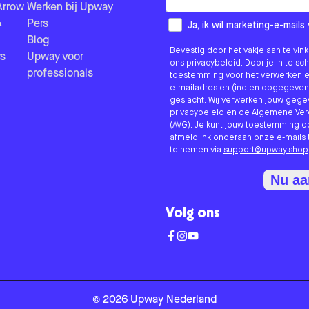
Arrow
Werken bij Upway
&
Pers
How would you like to hear fr
Ja, ik wil marketing-e-mai
Blog
Bevestig door het vakje aan te vi
s
Upway voor
ons privacybeleid. Door je in te sc
professionals
toestemming voor het verwerken e
e-mailadres en (indien opgegeven
geslacht. Wij verwerken jouw geg
privacybeleid en de Algemene V
(AVG). Je kunt jouw toestemming o
afmeldlink onderaan onze e-mails 
te nemen via
support@upway.shop
Nu a
Volg ons
©
2026
Upway
Nederland