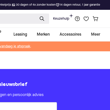
kelprijs
30 dagen of 4x zonder kosten
14 dagen retour, 1 jaar garantie
Keuzehulp
e
Leasing
Merken
Accessoires
Meer
vandaag je afspraak
.
nieuwsbrief
en en persoonlijk advies