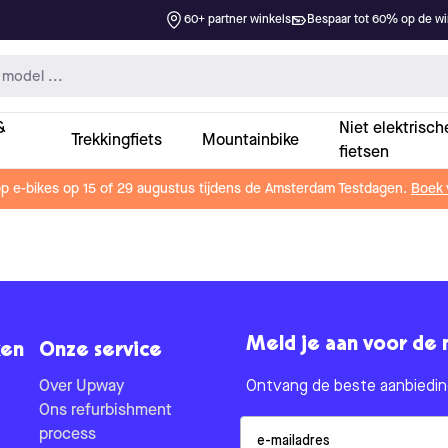
60+ partner winkels
Bespaar tot 60% op de win
&
Niet elektrisch
Trekkingfiets
Mountainbike
fietsen
op e-bikes op 15 of 29 augustus tijdens de Amsterdam Testdagen.
Boek 
Meld je aan voor de 
en
Onze service
Over Upway
Ontvang de beste aanbieding
Ons refurbishment
Email
process