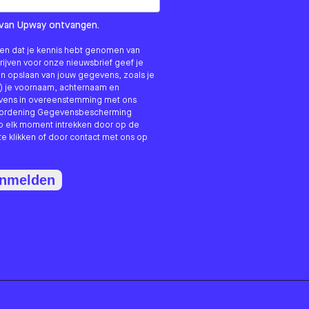
om us?
ls van Upway ontvangen.
nken dat je kennis hebt genomen van
hrijven voor onze nieuwsbrief geef je
n opslaan van jouw gegevens, zoals je
) je voornaam, achternaam en
evens in overeenstemming met ons
erordening Gegevensbescherming
p elk moment intrekken door op de
te klikken of door contact met ons op
anmelden