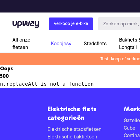
Upway
Verkoop je e-bike
All onze
Bakfiets 
Koopjes
Stadsfiets
fietsen
Longtail
Test, koop of verko
Oops
500
n.replaceAll is not a function
Elektrische fiets
Merk
categorieën
Gazelle
Cube
Elektrische stadsfietsen
Cortina
Elektrische bakfietsen