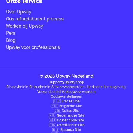
Onze service
Over Upway
Ons refurbishment process
Werken bij Upway
Pers
Blog
Upway voor professionals
©
2026
Upway
Nederland
support@upway.shop
Privacybeleid
-
Retourbeleid
-
Servicevoorwaarden
-
Juridische kennisgeving
-
Verzendbeleid
-
Verkoopvoorwaarden
Cookie-instellingen
🇫🇷
Franse Site
🇧🇪
Belgische Site
🇩🇪
Duitse Site
🇳🇱
Nederlandse Site
🇦🇹
Oostenrijkse Site
🇺🇸
Amerikaanse Site
🇪🇸
Spaanse Site