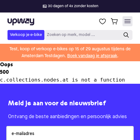
30 dagen of 4x zonder kosten
Upway
Verkoop je e-bike
Zoeken op merk, model ...
Test, koop of verkoop e-bikes op 15 of 29 augustus tijdens de
Amsterdam Testdagen.
Boek vandaag je afspraak
.
Oops
500
c.collections.nodes.at is not a function
Meld je aan voor de nieuwsbrief
Ontvang de beste aanbiedingen en persoonlijk advies
Email