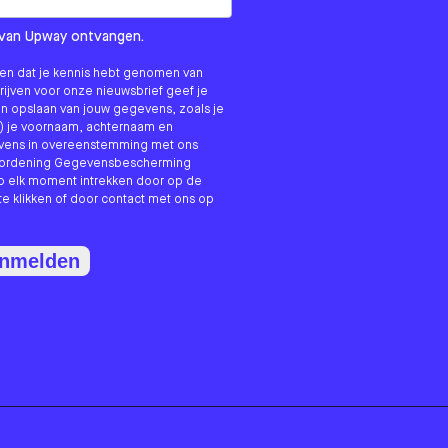
om us?
ls van Upway ontvangen.
nken dat je kennis hebt genomen van
hrijven voor onze nieuwsbrief geef je
n opslaan van jouw gegevens, zoals je
) je voornaam, achternaam en
evens in overeenstemming met ons
erordening Gegevensbescherming
p elk moment intrekken door op de
te klikken of door contact met ons op
anmelden