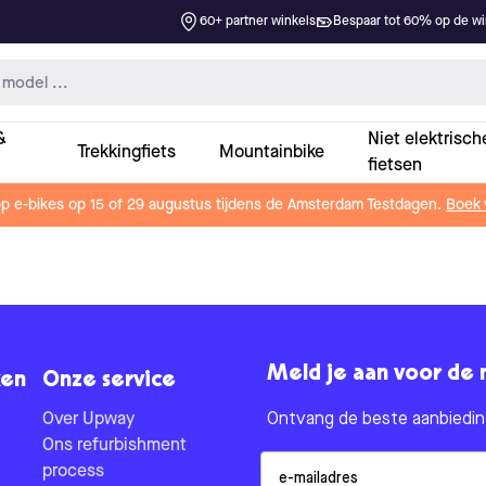
60+ partner winkels
Bespaar tot 60% op de win
&
Niet elektrisch
Trekkingfiets
Mountainbike
fietsen
op e-bikes op 15 of 29 augustus tijdens de Amsterdam Testdagen.
Boek 
Meld je aan voor de 
en
Onze service
Over Upway
Ontvang de beste aanbieding
Ons refurbishment
Email
process