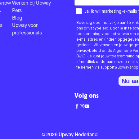
Arrow
Werken bij Upway
&
Pers
How would you like to hear fr
Ja, ik wil marketing-e-mai
Blog
Bevestig door het vakje aan te vi
s
Upway voor
ons privacybeleid. Door je in te sc
professionals
toestemming voor het verwerken e
e-mailadres en (indien opgegeven
geslacht. Wij verwerken jouw geg
privacybeleid en de Algemene V
(AVG). Je kunt jouw toestemming o
afmeldlink onderaan onze e-mails 
te nemen via
support@upway.shop
Nu a
Volg ons
©
2026
Upway
Nederland