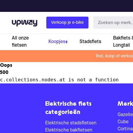
Upway
Verkoop je e-bike
All onze
Bakfiets 
Koopjes
Stadsfiets
fietsen
Longtail
Test, koop of verko
Oops
500
c.collections.nodes.at is not a function
Elektrische fiets
Merk
categorieën
Gazelle
Cube
Elektrische stadsfietsen
Cortina
Elektrische bakfietsen