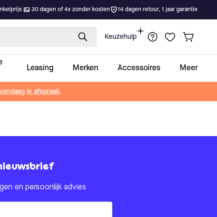
kelprijs
30 dagen of 4x zonder kosten
14 dagen retour, 1 jaar garantie
Keuzehulp
e
Leasing
Merken
Accessoires
Meer
vandaag je afspraak
.
nieuwsbrief
en en persoonlijk advies