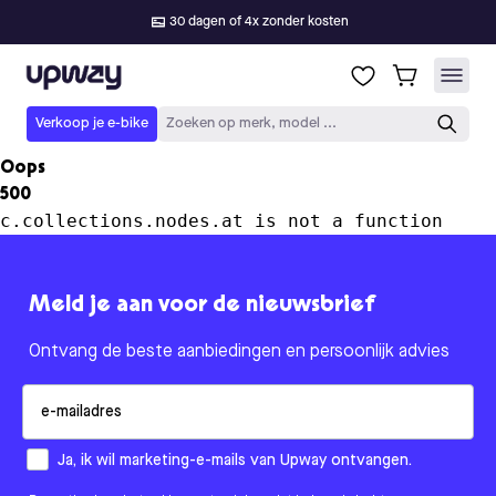
30 dagen of 4x zonder kosten
Upway
Verkoop je e-bike
Zoeken op merk, model ...
Oops
500
c.collections.nodes.at is not a function
Meld je aan voor de nieuwsbrief
Ontvang de beste aanbiedingen en persoonlijk advies
Email
How would you like to hear from us?
Ja, ik wil marketing-e-mails van Upway ontvangen.