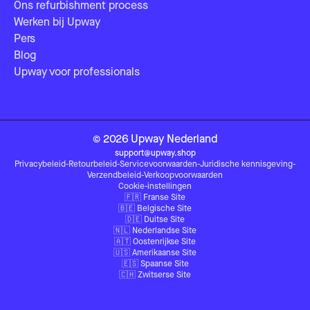
Ons refurbishment process
Werken bij Upway
Pers
Blog
Upway voor professionals
©
2026
Upway
Nederland
support@upway.shop
Privacybeleid
-
Retourbeleid
-
Servicevoorwaarden
-
Juridische kennisgeving
-
Verzendbeleid
-
Verkoopvoorwaarden
Cookie-instellingen
🇫🇷
Franse Site
🇧🇪
Belgische Site
🇩🇪
Duitse Site
🇳🇱
Nederlandse Site
🇦🇹
Oostenrijkse Site
🇺🇸
Amerikaanse Site
🇪🇸
Spaanse Site
🇨🇭
Zwitserse Site