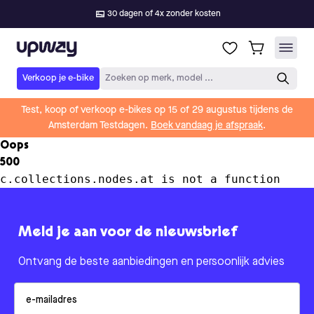
30 dagen of 4x zonder kosten
Upway
Verkoop je e-bike
Zoeken op merk, model ...
Test, koop of verkoop e-bikes op 15 of 29 augustus tijdens de
Amsterdam Testdagen.
Boek vandaag je afspraak
.
Oops
500
c.collections.nodes.at is not a function
Meld je aan voor de nieuwsbrief
Ontvang de beste aanbiedingen en persoonlijk advies
Email