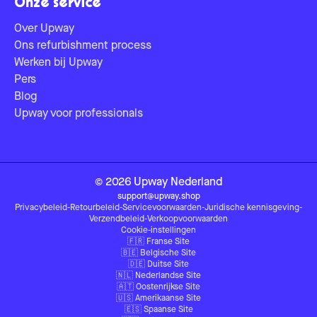
Onze service
Over Upway
Ons refurbishment process
Werken bij Upway
Pers
Blog
Upway voor professionals
©
2026
Upway
Nederland
support@upway.shop
Privacybeleid
-
Retourbeleid
-
Servicevoorwaarden
-
Juridische kennisgeving
-
Verzendbeleid
-
Verkoopvoorwaarden
Cookie-instellingen
🇫🇷
Franse Site
🇧🇪
Belgische Site
🇩🇪
Duitse Site
🇳🇱
Nederlandse Site
🇦🇹
Oostenrijkse Site
🇺🇸
Amerikaanse Site
🇪🇸
Spaanse Site