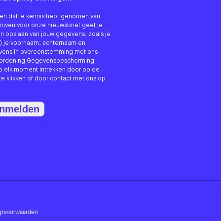
nken dat je kennis hebt genomen van
hrijven voor onze nieuwsbrief geef je
n opslaan van jouw gegevens, zoals je
) je voornaam, achternaam en
evens in overeenstemming met ons
erordening Gegevensbescherming
p elk moment intrekken door op de
te klikken of door contact met ons op
anmelden
opvoorwaarden