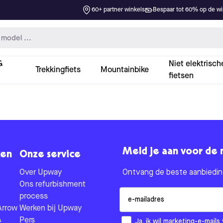
60+ partner winkels
Bespaar tot 60% op de win
&
Niet elektrisch
Trekkingfiets
Mountainbike
fietsen
Meld je aan voor de 
en
Onze service
Over Upway
Ontvang de beste aanbieding
Ons refurbishment
Email
process
Arrow
Werken bij Upway
&
Pers
How would you like to hear fr
Ja, ik wil marketing-e-mai