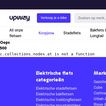
Upway
Verkoop je e-bike
All onze
Bakfiets 
Koopjes
Stadsfiets
fietsen
Longtail
Oops
500
c.collections.nodes.at is not a function
Elektrische fiets
Merk
categorieën
Gazelle
Cube
Elektrische stadsfietsen
Cortina
Elektrische bakfietsen
Urban 
Elektrische trekkingfietsen
Riese 
Elektrische mountainbikes