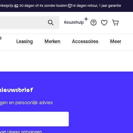
kelprijs
30 dagen of 4x zonder kosten
14 dagen retour, 1 jaar garantie
Keuzehulp
e
Leasing
Merken
Accessoires
Meer
nieuwsbrief
en en persoonlijk advies
om us?
ls van Upway ontvangen.