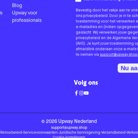
Blog
Bevestig door het vakje aan te vi
s
Upway voor
ons privacybeleid. Door je in te sc
professionals
toestemming voor het verwerken e
e-mailadres en (indien opgegeven
geslacht. Wij verwerken jouw geg
privacybeleid en de Algemene V
(AVG). Je kunt jouw toestemming o
afmeldlink onderaan onze e-mails 
te nemen via
support@upway.shop
Nu a
Volg ons
©
2026
Upway
Nederland
support@upway.shop
-
Retourbeleid
-
Servicevoorwaarden
-
Juridische kennisgeving
-
Verzendbeleid
-
Verko
Cookie-instellingen