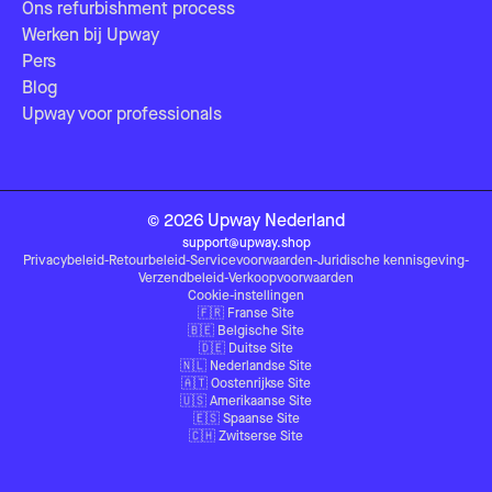
Ons refurbishment process
Werken bij Upway
Pers
Blog
Upway voor professionals
©
2026
Upway
Nederland
support@upway.shop
Privacybeleid
-
Retourbeleid
-
Servicevoorwaarden
-
Juridische kennisgeving
-
Verzendbeleid
-
Verkoopvoorwaarden
Cookie-instellingen
🇫🇷
Franse Site
🇧🇪
Belgische Site
🇩🇪
Duitse Site
🇳🇱
Nederlandse Site
🇦🇹
Oostenrijkse Site
🇺🇸
Amerikaanse Site
🇪🇸
Spaanse Site
🇨🇭
Zwitserse Site