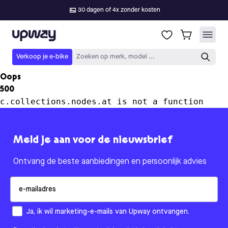
30 dagen of 4x zonder kosten
Upway
Verkoop je e-bike
Zoeken op merk, model ...
Oops
500
c.collections.nodes.at is not a function
Meld je aan voor de nieuwsbrief
Ontvang de beste aanbiedingen en persoonlijk advies
Email
How would you like to hear from us?
Ja, ik wil marketing-e-mails van Upway ontvangen.