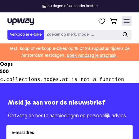
30 dagen of 4x zonder kosten
Upway
Verkoop je e-bike
Zoeken op merk, model ...
Test, koop of verkoop e-bikes op 15 of 29 augustus tijdens de
Amsterdam Testdagen.
Boek vandaag je afspraak
.
Oops
500
c.collections.nodes.at is not a function
Meld je aan voor de nieuwsbrief
Ontvang de beste aanbiedingen en persoonlijk advies
Email