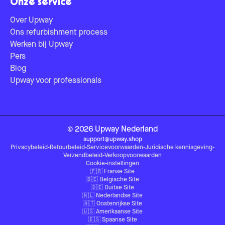
Onze service
Over Upway
Ons refurbishment process
Werken bij Upway
Pers
Blog
Upway voor professionals
©
2026
Upway
Nederland
support@upway.shop
Privacybeleid
-
Retourbeleid
-
Servicevoorwaarden
-
Juridische kennisgeving
-
Verzendbeleid
-
Verkoopvoorwaarden
Cookie-instellingen
🇫🇷
Franse Site
🇧🇪
Belgische Site
🇩🇪
Duitse Site
🇳🇱
Nederlandse Site
🇦🇹
Oostenrijkse Site
🇺🇸
Amerikaanse Site
🇪🇸
Spaanse Site