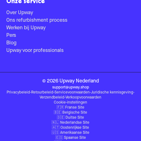
Onze service
Over Upway
Ons refurbishment process
Werken bij Upway
Pers
Blog
Upway voor professionals
©
2026
Upway
Nederland
support@upway.shop
Privacybeleid
-
Retourbeleid
-
Servicevoorwaarden
-
Juridische kennisgeving
-
Verzendbeleid
-
Verkoopvoorwaarden
Cookie-instellingen
🇫🇷
Franse Site
🇧🇪
Belgische Site
🇩🇪
Duitse Site
🇳🇱
Nederlandse Site
🇦🇹
Oostenrijkse Site
🇺🇸
Amerikaanse Site
🇪🇸
Spaanse Site