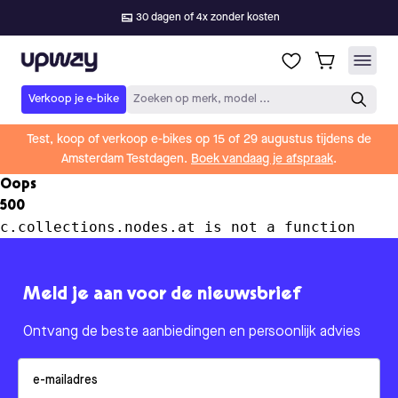
30 dagen of 4x zonder kosten
Upway
Verkoop je e-bike
Zoeken op merk, model ...
Test, koop of verkoop e-bikes op 15 of 29 augustus tijdens de
Amsterdam Testdagen.
Boek vandaag je afspraak
.
Oops
500
c.collections.nodes.at is not a function
Meld je aan voor de nieuwsbrief
Ontvang de beste aanbiedingen en persoonlijk advies
Email